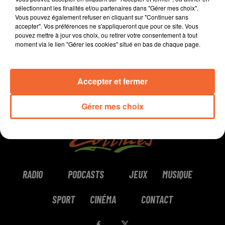
sélectionnant les finalités et/ou partenaires dans "Gérer mes choix".
Vous pouvez également refuser en cliquant sur "Continuer sans
0:00
1 min 56 sec
accepter". Vos préférences ne s'appliqueront que pour ce site. Vous
pouvez mettre à jour vos choix, ou retirer votre consentement à tout
moment via le lien "Gérer les cookies" situé en bas de chaque page.
Accepter et fermer
Gérer mes choix
RADIO
PODCASTS
JEUX
MUSIQUE
SPORT
CINÉMA
CONTACT