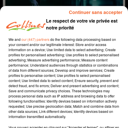
Continuer sans accepter
Le respect de votre vie privée est
notre priorité
We and
our (447) partners
do the following data processing based on
your consent and/or our legitimate interest: Store and/or access
information on a device; Use limited data to select advertising; Create
profiles for personalised advertising; Use profiles to select personalised
coup de coeur
cinéma
advertising; Measure advertising performance; Measure content
performance; Understand audiences through statistics or combinations
of data from different sources; Develop and improve services; Create
8 avril 2026 - 1 min 56 sec
profiles to personalise content; Use profiles to select personalised
content; Use limited data to select content; Ensure security, prevent and
LA GUERRE DES PRIX
detect fraud, and fix errors; Deliver and present advertising and content;
Save and communicate privacy choices. These technologies may
David Puaud
process personal data such as IP address and browsing data to offer
following functionalities: Identify devices based on information actively
Coup de coeur cinéma
requested; Use precise geolocation data; Match and combine data from
other data sources; Link different devices; Identify devices based on
Chaque mercredi, dans notre Actu Ciné à 17h15,
information transmitted automatically.
Morgan Rassinoux, programmateur au Fauteuil Rouge
à Bressuire, vous propose son coup de coeur.
Vous pouvez accepter en cliquant sur "Accepter et fermer", ou affiner en