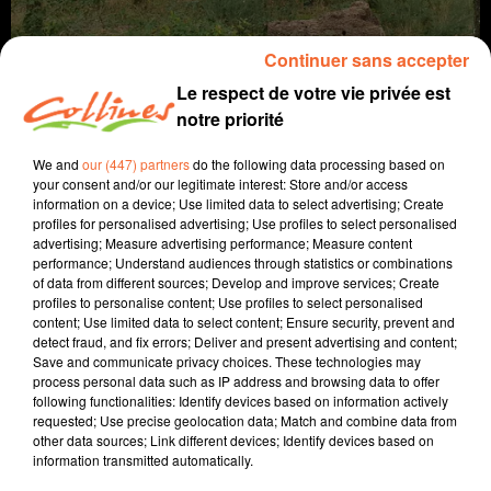
Continuer sans accepter
Le respect de votre vie privée est
notre priorité
We and
our (447) partners
do the following data processing based on
your consent and/or our legitimate interest: Store and/or access
information on a device; Use limited data to select advertising; Create
profiles for personalised advertising; Use profiles to select personalised
agriculture
advertising; Measure advertising performance; Measure content
performance; Understand audiences through statistics or combinations
17 octobre 2024 - 6 min 48 sec
of data from different sources; Develop and improve services; Create
profiles to personalise content; Use profiles to select personalised
LA FORÊT CHEZ NOUS
content; Use limited data to select content; Ensure security, prevent and
detect fraud, and fix errors; Deliver and present advertising and content;
Jacqueline Pinon
Save and communicate privacy choices. These technologies may
process personal data such as IP address and browsing data to offer
A travers champs
following functionalities: Identify devices based on information actively
requested; Use precise geolocation data; Match and combine data from
Avec Ludo et Jacqueline, COLLINES porte un
other data sources; Link different devices; Identify devices based on
regard différent sur l'agriculture chaque semaine
information transmitted automatically.
le jeudi à 7h40 et le dimanche à 9h30.