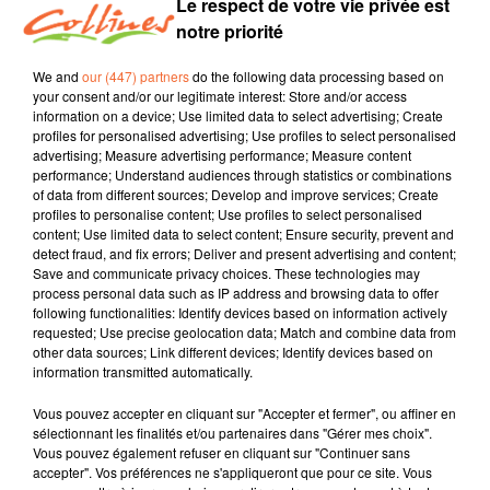
On a vous a tendu notre micro en vous demandant de
Le respect de votre vie privée est
nous fredonner un titre que vous aimez.
notre priorité
Avec par ordre d'apparition sur l'antenne :
We and
our (447) partners
do the following data processing based on
your consent and/or our legitimate interest: Store and/or access
Vincent
"4 boules de cuir" de Claude Nougaro
information on a device; Use limited data to select advertising; Create
Estelle
"Compagnons" de Feu! Chatterton
profiles for personalised advertising; Use profiles to select personalised
Marc
advertising; Measure advertising performance; Measure content
"En feu" de Soprano
performance; Understand audiences through statistics or combinations
Margaux
"Pour que tu m'aimes encore" de Céline Dion
of data from different sources; Develop and improve services; Create
Jérôme
"With or without you" de U2
profiles to personalise content; Use profiles to select personalised
David
content; Use limited data to select content; Ensure security, prevent and
"J'ai 10 ans" d'Alain Souchon
detect fraud, and fix errors; Deliver and present advertising and content;
Marie
"Qui de nous 2" de M
Save and communicate privacy choices. These technologies may
Jacqueline
"La bombe humaine" de Téléphone
process personal data such as IP address and browsing data to offer
Souadou
following functionalities: Identify devices based on information actively
"Été 90" de ThérapieTaxi
requested; Use precise geolocation data; Match and combine data from
Catherine
"Singing in the rain"
other data sources; Link different devices; Identify devices based on
Alban
"Musique" de France Gall
information transmitted automatically.
Valentine
"J'veux du soleil" de Au P'tit Bbonheur
Vous pouvez accepter en cliquant sur "Accepter et fermer", ou affiner en
Patrice
"Épaule tattoo" d'Étienne Daho
sélectionnant les finalités et/ou partenaires dans "Gérer mes choix".
Manuella
"Que je t'aime" de Johnny Hallyday
Vous pouvez également refuser en cliquant sur "Continuer sans
Gaylord
"Hotel California" d'Eagles
accepter". Vos préférences ne s'appliqueront que pour ce site. Vous