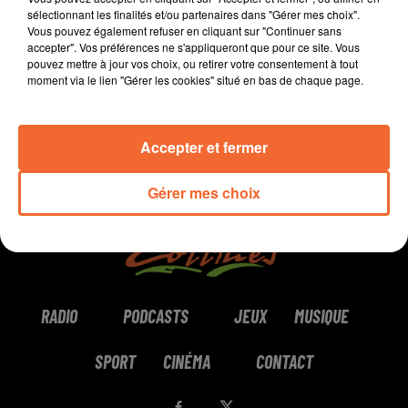
sélectionnant les finalités et/ou partenaires dans "Gérer mes choix".
Vous pouvez également refuser en cliquant sur "Continuer sans
0:00
2 min 20 sec
accepter". Vos préférences ne s'appliqueront que pour ce site. Vous
pouvez mettre à jour vos choix, ou retirer votre consentement à tout
moment via le lien "Gérer les cookies" situé en bas de chaque page.
Accepter et fermer
Gérer mes choix
RADIO
PODCASTS
JEUX
MUSIQUE
SPORT
CINÉMA
CONTACT