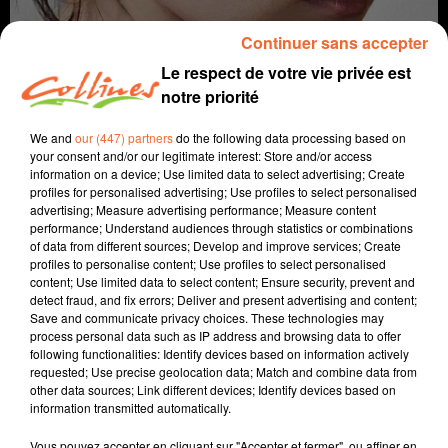
Continuer sans accepter
Le respect de votre vie privée est
notre priorité
We and
our (447) partners
do the following data processing based on
your consent and/or our legitimate interest: Store and/or access
information on a device; Use limited data to select advertising; Create
profiles for personalised advertising; Use profiles to select personalised
coup de coeur
cinéma
advertising; Measure advertising performance; Measure content
performance; Understand audiences through statistics or combinations
of data from different sources; Develop and improve services; Create
8 décembre 2021 - 2 min 20 sec
profiles to personalise content; Use profiles to select personalised
content; Use limited data to select content; Ensure security, prevent and
L'ÉVÈNEMENT - COUP DE COEUR DU 8 DÉCEMBRE 2021
detect fraud, and fix errors; Deliver and present advertising and content;
Save and communicate privacy choices. These technologies may
David Puaud
process personal data such as IP address and browsing data to offer
following functionalities: Identify devices based on information actively
Coup de coeur cinéma
requested; Use precise geolocation data; Match and combine data from
other data sources; Link different devices; Identify devices based on
Chaque mercredi, dans notre Actu Ciné à 17h15,
information transmitted automatically.
Morgan, programmateur au Fauteuil Rouge à
Bressuire, vous propose son coup de coeur.
Vous pouvez accepter en cliquant sur "Accepter et fermer", ou affiner en