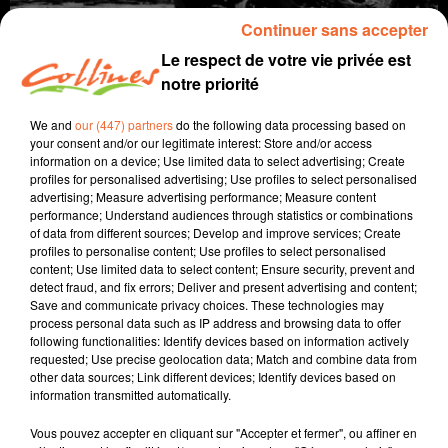
Continuer sans accepter
Le respect de votre vie privée est
notre priorité
We and
our (447) partners
do the following data processing based on
your consent and/or our legitimate interest: Store and/or access
information on a device; Use limited data to select advertising; Create
profiles for personalised advertising; Use profiles to select personalised
advertising; Measure advertising performance; Measure content
histoire
près de chez nous
performance; Understand audiences through statistics or combinations
of data from different sources; Develop and improve services; Create
profiles to personalise content; Use profiles to select personalised
2 juin 2022 - 11 min 17 sec
content; Use limited data to select content; Ensure security, prevent and
L'ENTRÉE DES ALLEMANDS À BRESSUIRE LE 22 JUIN 1940
detect fraud, and fix errors; Deliver and present advertising and content;
Save and communicate privacy choices. These technologies may
process personal data such as IP address and browsing data to offer
David Puaud
following functionalities: Identify devices based on information actively
Chemins d'histoire
requested; Use precise geolocation data; Match and combine data from
other data sources; Link different devices; Identify devices based on
Le 10 Mai 1940, les panzers allemands , fer de lance
information transmitted automatically.
de la guerre-éclair, la Blitzkrieg, envahissent les Pays-
Vous pouvez accepter en cliquant sur "Accepter et fermer", ou affiner en
Baa, la Belgique et le Luxembourg...