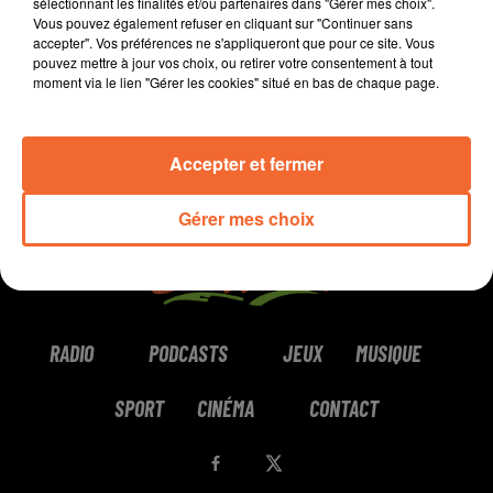
sélectionnant les finalités et/ou partenaires dans "Gérer mes choix".
Vous pouvez également refuser en cliquant sur "Continuer sans
La suite est racontée par Guy-Marie Lenne.
accepter". Vos préférences ne s'appliqueront que pour ce site. Vous
pouvez mettre à jour vos choix, ou retirer votre consentement à tout
moment via le lien "Gérer les cookies" situé en bas de chaque page.
0:00
11 min 17 sec
Accepter et fermer
Gérer mes choix
RADIO
PODCASTS
JEUX
MUSIQUE
SPORT
CINÉMA
CONTACT