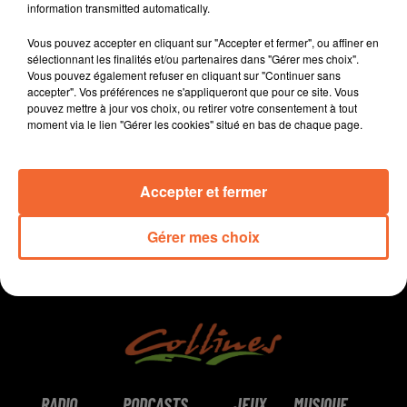
information transmitted automatically.
Bressuire.
Vous pouvez accepter en cliquant sur "Accepter et fermer", ou affiner en
Et la der de la saison ! Alban revient le 29 Août.
sélectionnant les finalités et/ou partenaires dans "Gérer mes choix".
Vous pouvez également refuser en cliquant sur "Continuer sans
accepter". Vos préférences ne s'appliqueront que pour ce site. Vous
pouvez mettre à jour vos choix, ou retirer votre consentement à tout
moment via le lien "Gérer les cookies" situé en bas de chaque page.
0:00
10 min 20 sec
Accepter et fermer
Gérer mes choix
RADIO
PODCASTS
JEUX
MUSIQUE