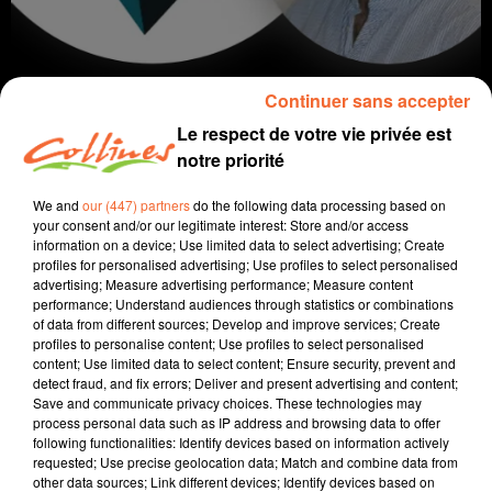
Continuer sans accepter
Le respect de votre vie privée est
notre priorité
We and
our (447) partners
do the following data processing based on
coaching
your consent and/or our legitimate interest: Store and/or access
information on a device; Use limited data to select advertising; Create
profiles for personalised advertising; Use profiles to select personalised
4 juillet 2023 - 10 min 20 sec
advertising; Measure advertising performance; Measure content
performance; Understand audiences through statistics or combinations
JUSQU'OÙ IRIEZ-VOUS POUR LA VICTOIRE ?
of data from different sources; Develop and improve services; Create
profiles to personalise content; Use profiles to select personalised
David Puaud
content; Use limited data to select content; Ensure security, prevent and
detect fraud, and fix errors; Deliver and present advertising and content;
La voie(x) d'Alban
Save and communicate privacy choices. These technologies may
process personal data such as IP address and browsing data to offer
Tous les 15 jours, Alban nous donne des conseils
following functionalities: Identify devices based on information actively
et nous amène son énergie positive. Alban est
requested; Use precise geolocation data; Match and combine data from
other data sources; Link different devices; Identify devices based on
coach et formateur au sein d'Artic Coaching à