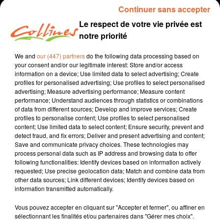
Continuer sans accepter
Le respect de votre vie privée est
notre priorité
We and
our (447) partners
do the following data processing based on
your consent and/or our legitimate interest: Store and/or access
information on a device; Use limited data to select advertising; Create
profiles for personalised advertising; Use profiles to select personalised
advertising; Measure advertising performance; Measure content
performance; Understand audiences through statistics or combinations
info
of data from different sources; Develop and improve services; Create
profiles to personalise content; Use profiles to select personalised
10 juin 2022 - 3 min 50 sec
content; Use limited data to select content; Ensure security, prevent and
detect fraud, and fix errors; Deliver and present advertising and content;
JULIETTE WOILLEZ
Save and communicate privacy choices. These technologies may
process personal data such as IP address and browsing data to offer
Fabien Gazeau
following functionalities: Identify devices based on information actively
requested; Use precise geolocation data; Match and combine data from
3 minutes pour convaincre
other data sources; Link different devices; Identify devices based on
information transmitted automatically.
Candidate Nupes
Vous pouvez accepter en cliquant sur "Accepter et fermer", ou affiner en
sélectionnant les finalités et/ou partenaires dans "Gérer mes choix".
0:00
3 min 50 sec