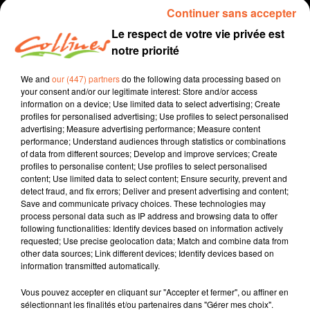
Continuer sans accepter
Le respect de votre vie privée est
notre priorité
We and
our (447) partners
do the following data processing based on
your consent and/or our legitimate interest: Store and/or access
information on a device; Use limited data to select advertising; Create
profiles for personalised advertising; Use profiles to select personalised
advertising; Measure advertising performance; Measure content
performance; Understand audiences through statistics or combinations
info niort
of data from different sources; Develop and improve services; Create
profiles to personalise content; Use profiles to select personalised
25 février 2020
content; Use limited data to select content; Ensure security, prevent and
detect fraud, and fix errors; Deliver and present advertising and content;
JOURNAL NIORT DU MARDI 25 FÉVRIER (MIDI)
Save and communicate privacy choices. These technologies may
process personal data such as IP address and browsing data to offer
Collines la Radio
following functionalities: Identify devices based on information actively
requested; Use precise geolocation data; Match and combine data from
Info Niort
other data sources; Link different devices; Identify devices based on
information transmitted automatically.
Présenté par Fabien Gazeau
Vous pouvez accepter en cliquant sur "Accepter et fermer", ou affiner en
sélectionnant les finalités et/ou partenaires dans "Gérer mes choix".
0:00
0:00