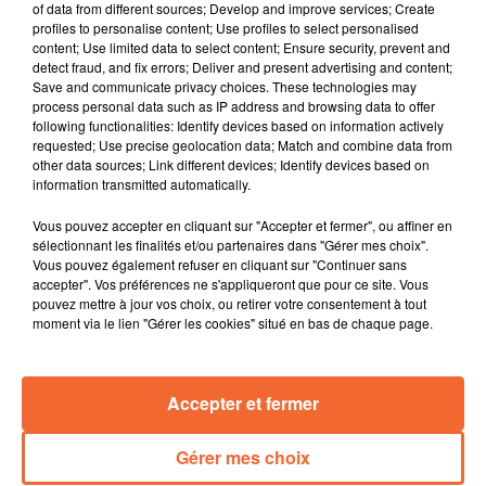
transformée l'espace d'une journée ce vendredi en
of data from different sources; Develop and improve services; Create
centre de vaccination anti-Covid.
profiles to personalise content; Use profiles to select personalised
content; Use limited data to select content; Ensure security, prevent and
Des membres du collectif Bassines Non Merci se sont
detect fraud, and fix errors; Deliver and present advertising and content;
Save and communicate privacy choices. These technologies may
invités ce matin au siège de la Chambre d'Agriculture.
process personal data such as IP address and browsing data to offer
following functionalities: Identify devices based on information actively
L'entreprise Bellavol de Moncoutant, spécialisée dans
requested; Use precise geolocation data; Match and combine data from
la fabrication d'aliments pour volailles est désormais
other data sources; Link different devices; Identify devices based on
alimentée en gaz naturel.
information transmitted automatically.
Les bénévoles des Restos du Coeur de nouveau
Vous pouvez accepter en cliquant sur "Accepter et fermer", ou affiner en
mobilisés cette fin de semaine et week-end pour la
sélectionnant les finalités et/ou partenaires dans "Gérer mes choix".
Vous pouvez également refuser en cliquant sur "Continuer sans
traditionnelle collecte destinée à leurs bénéficiaires.
accepter". Vos préférences ne s'appliqueront que pour ce site. Vous
pouvez mettre à jour vos choix, ou retirer votre consentement à tout
Elles s'appellent Nolween Rémond et Julie Rouillard.
moment via le lien "Gérer les cookies" situé en bas de chaque page.
Ces 2 étudiantes du lycée Saint-Joseph de Bressuire
ont participé à leur manière au spectacle 2021 des
Enfoirés au profit des Restos du Coeur.
Accepter et fermer
Reprise du championnat de Jeep Elite ce week-end. Les
choletais se déplacent à Châlon.
Gérer mes choix