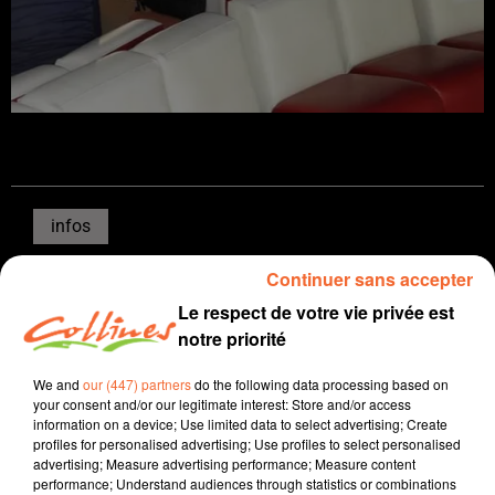
infos
Continuer sans accepter
8 mars 2021 - 10 min 21 sec
Le respect de votre vie privée est
JOURNAL DU VENDREDI 5 MARS ( SOIR )
notre priorité
Patrice Bémanangy
We and
our (447) partners
do the following data processing based on
L'info près de chez vous
your consent and/or our legitimate interest: Store and/or access
information on a device; Use limited data to select advertising; Create
Présenté par
Patrice Bémanangy
profiles for personalised advertising; Use profiles to select personalised
advertising; Measure advertising performance; Measure content
La discothèque La Morinière à Moncoutant
performance; Understand audiences through statistics or combinations