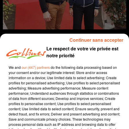
Continuer sans accepter
Le respect de votre vie privée est
notre priorité
info
We and
our (447) partners
do the following data processing based on
5 avril 2024 - 12 min 59 sec
your consent and/or our legitimate interest: Store and/or access
information on a device; Use limited data to select advertising; Create
JOURNAL DU VENDREDI 5 AVRIL (SOIR)
profiles for personalised advertising; Use profiles to select personalised
advertising; Measure advertising performance; Measure content
Fabien Gazeau
performance; Understand audiences through statistics or combinations
of data from different sources; Develop and improve services; Create
L'info près de chez vous
profiles to personalise content; Use profiles to select personalised
content; Use limited data to select content; Ensure security, prevent and
Présenté par Fabien Gazeau
detect fraud, and fix errors; Deliver and present advertising and content;
Save and communicate privacy choices. These technologies may
- A Mauléon, Boissinot élevage (photo) réunissait sur
process personal data such as IP address and browsing data to offer
deux jours, ses clients et ses fournisseurs lors d'un