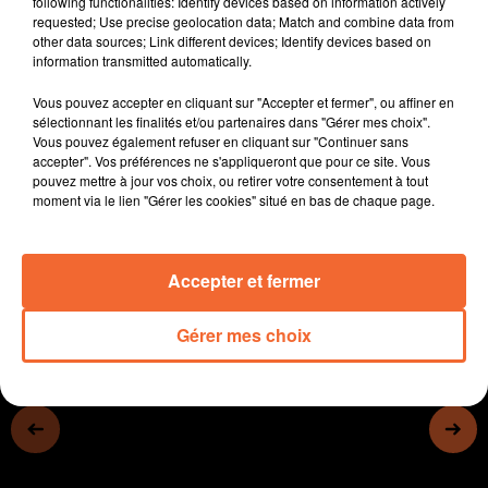
following functionalities: Identify devices based on information actively
salon.
requested; Use precise geolocation data; Match and combine data from
other data sources; Link different devices; Identify devices based on
- Les troupes amateurs du Bocage vont bientôt
information transmitted automatically.
remonter sur la scène professionnelle du théâtre de
Bressuire.
Vous pouvez accepter en cliquant sur "Accepter et fermer", ou affiner en
- La 20ème édition de la Fête du Chocolat ce WE à
sélectionnant les finalités et/ou partenaires dans "Gérer mes choix".
Vous pouvez également refuser en cliquant sur "Continuer sans
Réaumur.
accepter". Vos préférences ne s'appliqueront que pour ce site. Vous
- Sports : le Rackethlon organisé à Bressuire le WE
pouvez mettre à jour vos choix, ou retirer votre consentement à tout
prochain
moment via le lien "Gérer les cookies" situé en bas de chaque page.
0:00
12 min 59 sec
Accepter et fermer
Gérer mes choix