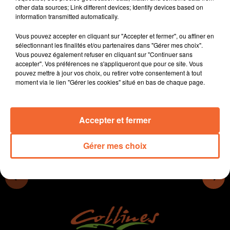
other data sources; Link different devices; Identify devices based on
Bocage Bressuirais (photo).
information transmitted automatically.
- Les Sein'glés : une nouvelle association de lutte
contre le cancer du sein.
Vous pouvez accepter en cliquant sur "Accepter et fermer", ou affiner en
- La 9ème édition des Jumelages font leur cinéma
sélectionnant les finalités et/ou partenaires dans "Gérer mes choix".
Vous pouvez également refuser en cliquant sur "Continuer sans
démarre ce vendredi soir au Fauteuil Rouge de
accepter". Vos préférences ne s'appliqueront que pour ce site. Vous
Bressuire…
pouvez mettre à jour vos choix, ou retirer votre consentement à tout
moment via le lien "Gérer les cookies" situé en bas de chaque page.
0:00
13 min 43 sec
Accepter et fermer
Gérer mes choix