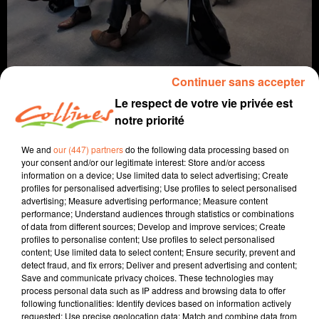
Continuer sans accepter
Le respect de votre vie privée est
notre priorité
info
We and
our (447) partners
do the following data processing based on
your consent and/or our legitimate interest: Store and/or access
information on a device; Use limited data to select advertising; Create
30 septembre 2022 - 13 min 43 sec
profiles for personalised advertising; Use profiles to select personalised
advertising; Measure advertising performance; Measure content
JOURNAL DU VENDREDI 30 SEPTEMBRE (MIDI)
performance; Understand audiences through statistics or combinations
of data from different sources; Develop and improve services; Create
Fabien Gazeau
profiles to personalise content; Use profiles to select personalised
content; Use limited data to select content; Ensure security, prevent and
L'info près de chez vous
detect fraud, and fix errors; Deliver and present advertising and content;
Save and communicate privacy choices. These technologies may
Présenté par Fabien Gazeau
process personal data such as IP address and browsing data to offer
- Les Ateliers du Bocage fêtent leurs 30 ans.
following functionalities: Identify devices based on information actively
- Un Conseil Local de la Santé Mentale constitué sur le
requested; Use precise geolocation data; Match and combine data from