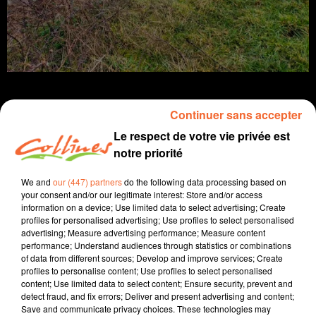
Continuer sans accepter
Le respect de votre vie privée est
info
notre priorité
30 janvier 2026 - 15 min 35 sec
We and
our (447) partners
do the following data processing based on
your consent and/or our legitimate interest: Store and/or access
JOURNAL DU VENDREDI 30 JANVIER (SOIR)
information on a device; Use limited data to select advertising; Create
profiles for personalised advertising; Use profiles to select personalised
Fabien Gazeau
advertising; Measure advertising performance; Measure content
performance; Understand audiences through statistics or combinations
L'info près de chez vous
of data from different sources; Develop and improve services; Create
profiles to personalise content; Use profiles to select personalised
Présenté par Fabien Gazeau
content; Use limited data to select content; Ensure security, prevent and
- Les syndicats enseignants dénoncent les coupes
detect fraud, and fix errors; Deliver and present advertising and content;
Save and communicate privacy choices. These technologies may
envisagées par l'Education Nationale pour la rentrée