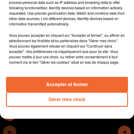
process personal data such as IP address and browsing data to offer
prochaine
following functionalities: Identify devices based on information actively
- La cérémonie des voeux à l'Hôpital Nord Deux-Sèvres
requested; Use precise geolocation data; Match and combine data from
other data sources; Link different devices; Identify devices based on
cet AM, sous le signe de la positive attitude
information transmitted automatically.
- A St Pierre des Echaubrognes, Biocoop et Bocage
Pays branché plantent 500 m de haies à la ferme des
Vous pouvez accepter en cliquant sur "Accepter et fermer", ou affiner en
Taillanderies.
sélectionnant les finalités et/ou partenaires dans "Gérer mes choix".
Vous pouvez également refuser en cliquant sur "Continuer sans
- Les membres de l'AJEF en pleine préparation de
accepter". Vos préférences ne s'appliqueront que pour ce site. Vous
l'édition 2026 des Highland Games.
pouvez mettre à jour vos choix, ou retirer votre consentement à tout
- L'actualité sportive du WE avec les principales
moment via le lien "Gérer les cookies" situé en bas de chaque page.
affiches...
Accepter et fermer
0:00
15 min 35 sec
Gérer mes choix