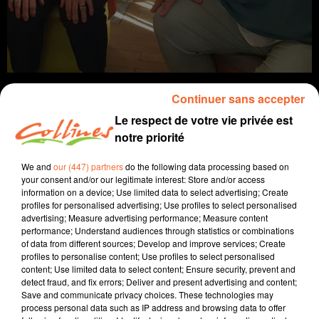
Continuer sans accepter
Le respect de votre vie privée est
notre priorité
info
We and
our (447) partners
do the following data processing based on
3 octobre 2025 - 12 min 34 sec
your consent and/or our legitimate interest: Store and/or access
information on a device; Use limited data to select advertising; Create
JOURNAL DU VENDREDI 3 OCTOBRE (MIDI)
profiles for personalised advertising; Use profiles to select personalised
advertising; Measure advertising performance; Measure content
Fabien Gazeau
performance; Understand audiences through statistics or combinations
of data from different sources; Develop and improve services; Create
L'info près de chez vous
profiles to personalise content; Use profiles to select personalised
content; Use limited data to select content; Ensure security, prevent and
Présenté par Fabien Gazeau
detect fraud, and fix errors; Deliver and present advertising and content;
Save and communicate privacy choices. These technologies may
- Intermède Nord 79 renforce son service en matière de
process personal data such as IP address and browsing data to offer
conjugalité et la parentalité (photo)