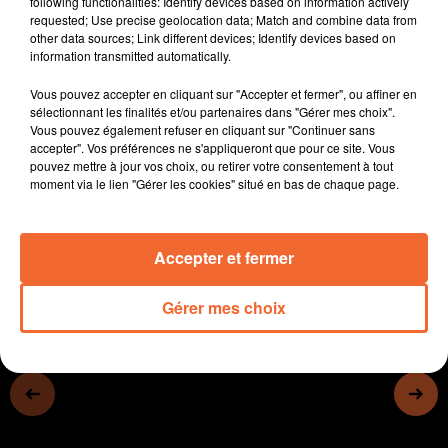
following functionalities: Identify devices based on information actively
- A Niort, la polyclinique Inkermann fêtait ses 40 ans
requested; Use precise geolocation data; Match and combine data from
other data sources; Link different devices; Identify devices based on
hier.
information transmitted automatically.
- Dans le cadre d'Octobre Rose, des coussins coeur
seront confectionnés dimanche à Oiron.
Vous pouvez accepter en cliquant sur "Accepter et fermer", ou affiner en
- Le festival Voix et danses débute ce soir avec un
sélectionnant les finalités et/ou partenaires dans "Gérer mes choix".
Vous pouvez également refuser en cliquant sur "Continuer sans
concert suivi d'un bal trad
accepter". Vos préférences ne s'appliqueront que pour ce site. Vous
- CB reçoit Boulazac ce soir en championnat et ce sera
pouvez mettre à jour vos choix, ou retirer votre consentement à tout
à suivre sur Collines
moment via le lien "Gérer les cookies" situé en bas de chaque page.
0:00
12 min 34 sec
Accepter et fermer
Gérer mes choix