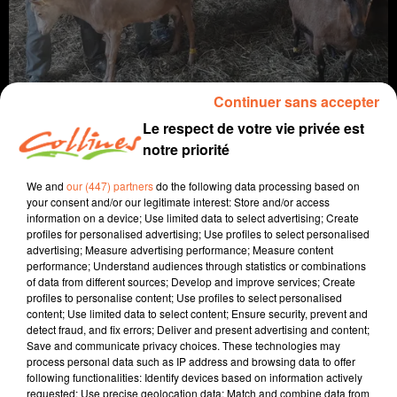
Continuer sans accepter
Le respect de votre vie privée est
notre priorité
info
We and
our (447) partners
do the following data processing based on
your consent and/or our legitimate interest: Store and/or access
information on a device; Use limited data to select advertising; Create
3 décembre 2021 - 12 min 22 sec
profiles for personalised advertising; Use profiles to select personalised
advertising; Measure advertising performance; Measure content
JOURNAL DU VENDREDI 3 DÉCEMBRE
performance; Understand audiences through statistics or combinations
of data from different sources; Develop and improve services; Create
Fabien Gazeau
profiles to personalise content; Use profiles to select personalised
content; Use limited data to select content; Ensure security, prevent and
L'info près de chez vous
detect fraud, and fix errors; Deliver and present advertising and content;
Save and communicate privacy choices. These technologies may
Présenté par Fabien Gazeau
process personal data such as IP address and browsing data to offer
- Le Teléthon a débuté, on vous rappellera toute
following functionalities: Identify devices based on information actively
l'importance de se mobiliser.
requested; Use precise geolocation data; Match and combine data from