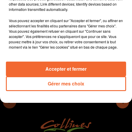
other data sources; Link different devices; Identify devices based on
- Le CIVAM du Haut Bocage organise une ferme
information transmitted automatically.
ouverte mardi prochain à Noirlieu (photo)
- Le club des entreprises du Bocage bressuirais a visité
Vous pouvez accepter en cliquant sur "Accepter et fermer", ou affiner en
Extebois ce jeudi, on vous y emmeène également.
sélectionnant les finalités et/ou partenaires dans "Gérer mes choix".
Vous pouvez également refuser en cliquant sur "Continuer sans
- Le Parc aventure de Chantemerle prépare déjà 2022.
accepter". Vos préférences ne s'appliqueront que pour ce site. Vous
- Le marché de Noel de Cerizay ce week-end...
pouvez mettre à jour vos choix, ou retirer votre consentement à tout
moment via le lien "Gérer les cookies" situé en bas de chaque page.
0:00
12 min 22 sec
Accepter et fermer
Gérer mes choix