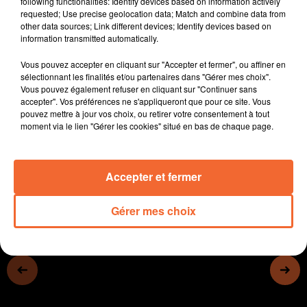
following functionalities: Identify devices based on information actively
- Reportage au lycée Vinci sur le PAQNA un dispositif
requested; Use precise geolocation data; Match and combine data from
other data sources; Link different devices; Identify devices based on
qui permet à des jeunes immigrés d'apprendre le
information transmitted automatically.
français.
- Les conviviales d'automne font leur retour dans une
Vous pouvez accepter en cliquant sur "Accepter et fermer", ou affiner en
semaine à Bressuire.
sélectionnant les finalités et/ou partenaires dans "Gérer mes choix".
Vous pouvez également refuser en cliquant sur "Continuer sans
- A Thouars, pour déjeuner les retraités ont le choix
accepter". Vos préférences ne s'appliqueront que pour ce site. Vous
entre la Résidence Gambetta et le service à domicile.
pouvez mettre à jour vos choix, ou retirer votre consentement à tout
- Cholet basket joue à Roanne ce soir
moment via le lien "Gérer les cookies" situé en bas de chaque page.
0:00
8 min 25 sec
Accepter et fermer
Gérer mes choix