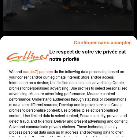
Continuer sans accepter
Le respect de votre vie privée est
notre priorité
info
We and
our (447) partners
do the following data processing based on
29 octobre 2021 - 8 min 25 sec
your consent and/or our legitimate interest: Store and/or access
information on a device; Use limited data to select advertising; Create
JOURNAL DU VENDREDI 29 OCTOBRE (MIDI)
profiles for personalised advertising; Use profiles to select personalised
advertising; Measure advertising performance; Measure content
Fabien Gazeau
performance; Understand audiences through statistics or combinations
of data from different sources; Develop and improve services; Create
L'info près de chez vous
profiles to personalise content; Use profiles to select personalised
content; Use limited data to select content; Ensure security, prevent and
Présenté par Fabien Gazeau
detect fraud, and fix errors; Deliver and present advertising and content;
Save and communicate privacy choices. These technologies may
- Le festival des solidarités aura lieu en bocage
process personal data such as IP address and browsing data to offer
bressuirais du 9 novembre au 2 décembre (photo)