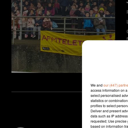
We and
our (447) partn
access information on a 
select personalised ad
statistics or combinatio
profiles to select person
Deliver and present adv
data such as IP address 
requested; Use precise g
based on information tra