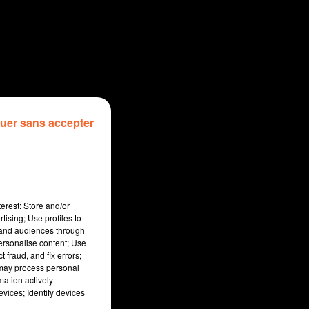
uer sans accepter
erest: Store and/or
tising; Use profiles to
tand audiences through
personalise content; Use
 fraud, and fix errors;
 may process personal
mation actively
vices; Identify devices