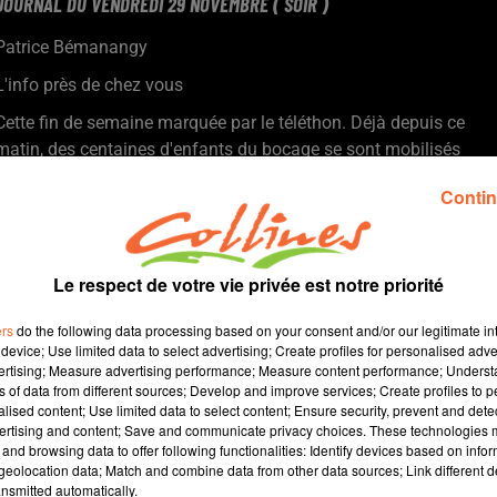
JOURNAL DU VENDREDI 29 NOVEMBRE ( SOIR )
Patrice Bémanangy
L'info près de chez vous
Cette fin de semaine marquée par le téléthon. Déjà depuis ce
matin, des centaines d'enfants du bocage se sont mobilisés
autour de courses du muscle comme à Combrand ville
Contin
ambassadrice du nord deux-sèvres ( photo ).
Un éleveur de chèvres Thouarsais se lance dans un ambitieux
projet, parcourir le monde à la recherche des meilleures
solutions pour l'avenir de l'élevage caprin
Le respect de votre vie privée est notre priorité
Le marché de Noël de St Loup ce week-end. 15.000 visiteurs
ers
do the following data processing based on your consent and/or our legitimate int
sont attendus dans cette petite Cité de Caractère
device; Use limited data to select advertising; Create profiles for personalised adver
Le festival des solidarité en bocage bressuirais se poursuit avec
vertising; Measure advertising performance; Measure content performance; Unders
encore de nombreux rendez-vous notamment un ciné partage
ns of data from different sources; Develop and improve services; Create profiles to 
alised content; Use limited data to select content; Ensure security, prevent and detect
ce soir au Commynes d'Argentonnay.
ertising and content; Save and communicate privacy choices. These technologies
Le nueillaubrais Jean Chiron vient de sortir son 13ième ouvrage
and browsing data to offer following functionalities: Identify devices based on infor
" Beaucoup de mes chemins mènent à Compostelle "
eolocation data; Match and combine data from other data sources; Link different de
nsmitted automatically.