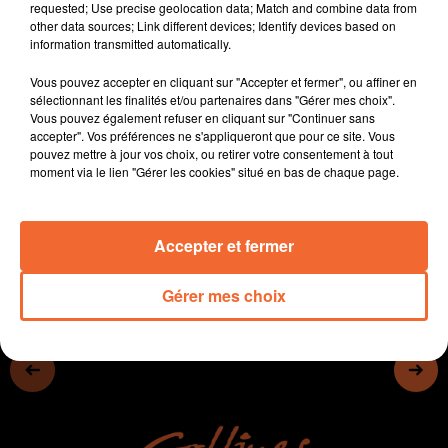
requested; Use precise geolocation data; Match and combine data from
(photo)
other data sources; Link different devices; Identify devices based on
- Le Centre des jeunes dirigeants en Nord Deux-Sèvres
information transmitted automatically.
a organisé une belle soirée hier à Bocapôle
Vous pouvez accepter en cliquant sur "Accepter et fermer", ou affiner en
- Le Puy du Fou lance sa saison 2024 demain
sélectionnant les finalités et/ou partenaires dans "Gérer mes choix".
- Dans l'actualité sportive, le WE pascal est chargé pour
Vous pouvez également refuser en cliquant sur "Continuer sans
certaines équipes de foot... qui vont jouer deux
accepter". Vos préférences ne s'appliqueront que pour ce site. Vous
pouvez mettre à jour vos choix, ou retirer votre consentement à tout
matches...
moment via le lien "Gérer les cookies" situé en bas de chaque page.
0:00
15 min 37 sec
Accepter et fermer
Gérer mes choix