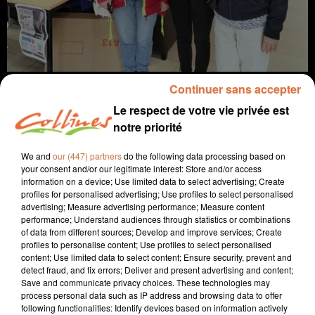
Continuer sans accepter
Le respect de votre vie privée est
notre priorité
info
We and
our (447) partners
do the following data processing based on
your consent and/or our legitimate interest: Store and/or access
29 mars 2024 - 15 min 37 sec
information on a device; Use limited data to select advertising; Create
profiles for personalised advertising; Use profiles to select personalised
JOURNAL DU VENDREDI 29 MARS (SOIR)
advertising; Measure advertising performance; Measure content
performance; Understand audiences through statistics or combinations
Fabien Gazeau
of data from different sources; Develop and improve services; Create
profiles to personalise content; Use profiles to select personalised
L'info près de chez vous
content; Use limited data to select content; Ensure security, prevent and
detect fraud, and fix errors; Deliver and present advertising and content;
Présenté par Fabien Gazeau
Save and communicate privacy choices. These technologies may
- La population ukrainienne a besoin de soutien, une
process personal data such as IP address and browsing data to offer
following functionalities: Identify devices based on information actively
collecte est organisée cette fin de semaine à Cerizay