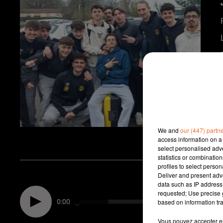
We and
our (447) partn
access information on a 
select personalised ad
statistics or combinatio
profiles to select person
Deliver and present adv
data such as IP address 
requested; Use precise g
0:00
based on information tra
Vous pouvez accepter en 