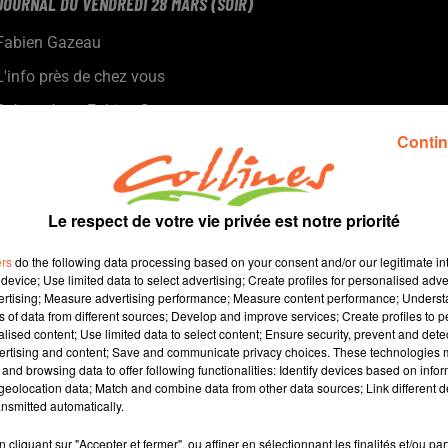
JOURNAL DU VENDREDI 28 MARS (SOIR)
Fabien Gazeau
L'info près de chez vous
Présenté par Fabien Gazeau
- 6 étrangers en situation irrégulière arrêtés en Deux-Sèvres
Contin
- Le Département annonce la fin du gel des subventions
- La construction du futur bâtiment culturel situé au cœur de
Thouars va prendre un an de retard
Le respect de votre vie privée est notre priorité
- L'équipe de foot de la cité scolaire Genevoix-Signoret est
devenue championne de France UNSS (photo)
ers
do the following data processing based on your consent and/or our legitimate int
- Le FC Bressuire reçoit Thouars demain pour le derby mais
device; Use limited data to select advertising; Create profiles for personalised adver
vertising; Measure advertising performance; Measure content performance; Unders
surtout pour se rapprocher du maintien
ns of data from different sources; Develop and improve services; Create profiles to 
- A partir du 7 avril, le stationnement et la circulation ne seront
alised content; Use limited data to select content; Ensure security, prevent and detect
plus les mêmes place Dupin à Bressuire...
ertising and content; Save and communicate privacy choices. These technologies
and browsing data to offer following functionalities: Identify devices based on infor
eolocation data; Match and combine data from other data sources; Link different de
14 min 39 
nsmitted automatically.
cliquant sur "Accepter et fermer", ou affiner en sélectionnant les finalités et/ou pa