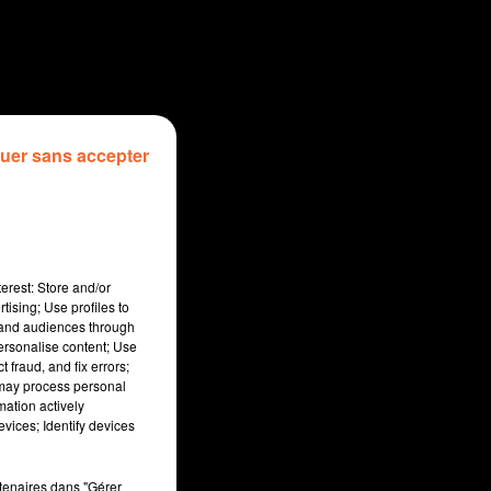
uer sans accepter
erest: Store and/or
tising; Use profiles to
tand audiences through
personalise content; Use
 fraud, and fix errors;
 may process personal
mation actively
vices; Identify devices
sec
rtenaires dans "Gérer