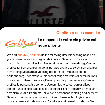
Continuer sans accepter
Le respect de votre vie privée est
notre priorité
Infos
We and
our (447) partners
do the following data processing based on
27 mai 2022 - 13 min 29 sec
your consent and/or our legitimate interest: Store and/or access
information on a device; Use limited data to select advertising; Create
JOURNAL DU VENDREDI 27 MAI ( SOIR )
profiles for personalised advertising; Use profiles to select personalised
advertising; Measure advertising performance; Measure content
Patrice Bémanangy
performance; Understand audiences through statistics or combinations
of data from different sources; Develop and improve services; Create
L'info près de chez vous.
profiles to personalise content; Use profiles to select personalised
content; Use limited data to select content; Ensure security, prevent and
Le conseil départemental accélère le déploiement de la
detect fraud, and fix errors; Deliver and present advertising and content;
Save and communicate privacy choices. These technologies may
fibre en deux-sèvres.
process personal data such as IP address and browsing data to offer
Une nouvelle tarification pour les repas fournis par la