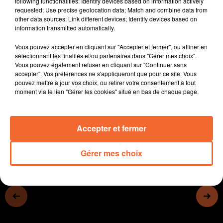
following functionalities: Identify devices based on information actively
ville de Cerizay aux écoles Pérochon, Jean-Moulin et
requested; Use precise geolocation data; Match and combine data from
other data sources; Link different devices; Identify devices based on
François d’Assise.
information transmitted automatically.
Le 14 juillet sera pour le moins coloré à Thouars avec
le retour de la Fiesta Color.
Vous pouvez accepter en cliquant sur "Accepter et fermer", ou affiner en
Jérôme Denuault ( photo ) nouvel entraineur de la
sélectionnant les finalités et/ou partenaires dans "Gérer mes choix".
Vous pouvez également refuser en cliquant sur "Continuer sans
réserve du FCB.
accepter". Vos préférences ne s'appliqueront que pour ce site. Vous
Match retour des play-offs de basket ce soir entre
pouvez mettre à jour vos choix, ou retirer votre consentement à tout
Cholet et l'ASVEL.
moment via le lien "Gérer les cookies" situé en bas de chaque page.
0:00
13 min 29 sec
Accepter et fermer
Gérer mes choix