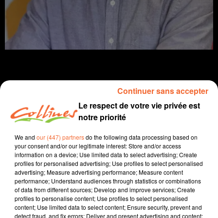
Continuer sans accepter
Infos
Le respect de votre vie privée est
notre priorité
27 janvier 2023 - 12 min 13 sec
We and
our (447) partners
do the following data processing based on
JOURNAL DU VENDREDI 27 JANVIER ( MIDI )
your consent and/or our legitimate interest: Store and/or access
information on a device; Use limited data to select advertising; Create
Patrice Bémanangy
profiles for personalised advertising; Use profiles to select personalised
advertising; Measure advertising performance; Measure content
L'info près de chez vous.
performance; Understand audiences through statistics or combinations
of data from different sources; Develop and improve services; Create
Après celui de l'Absie, c'est l'avenir du collège de
profiles to personalise content; Use profiles to select personalised
Mazières en Gatine qui est en sursis. Pascal Fuzat du
content; Use limited data to select content; Ensure security, prevent and
syndicat SNES FSU ( photo ) fait part de ses
detect fraud, and fix errors; Deliver and present advertising and content;