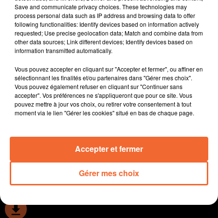
Save and communicate privacy choices. These technologies may
inquiétudes.
process personal data such as IP address and browsing data to offer
Les résidents de la Chatillonaise pourront intégrer leur
following functionalities: Identify devices based on information actively
nouvel Ehpad en fin d'année. Le chantier de sa
requested; Use precise geolocation data; Match and combine data from
other data sources; Link different devices; Identify devices based on
construction avance bien.
information transmitted automatically.
La Foire Expo de Bressuire aura bien lieu 15 jours
avant Pâques, c'est la tradition dictée par le volet
Vous pouvez accepter en cliquant sur "Accepter et fermer", ou affiner en
agricole. La Louisianne en sera le thème cette année.
sélectionnant les finalités et/ou partenaires dans "Gérer mes choix".
Vous pouvez également refuser en cliquant sur "Continuer sans
Les transports solidaires de Thouars sont en quête de
accepter". Vos préférences ne s'appliqueront que pour ce site. Vous
chauffeurs.
pouvez mettre à jour vos choix, ou retirer votre consentement à tout
Le jeune cycliste deux-sèvrien Tom Mainguenaud lance
moment via le lien "Gérer les cookies" situé en bas de chaque page.
dimanche sa seconde saison chez les pros. Il sera
aligné au départ de La Marseillaise.
Accepter et fermer
0:00
12 min 13 sec
Gérer mes choix