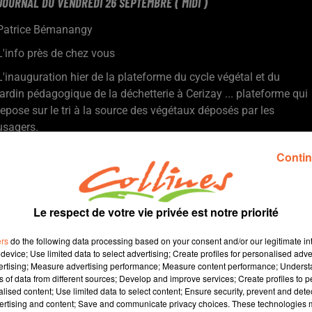
JOURNAL DU VENDREDI 26 SEPTEMBRE ( MIDI )
Patrice Bémanangy
L'info près de chez vous
L'inauguration hier de la plateforme du cycle végétal et du
jardin pédagogique de la déchetterie à Cerizay ... plateforme qui
repose sur le tri à la source des végétaux déposés par les
usagers.
L'Adapei 79 a officiellement inauguré en début de semane le
Contin
nouveau foyer de vie pour personnes vieillissantes de
Moncoutant qui s'est vu décerner une distinction nationale.
Plus d'un millier de visiteurs attendus pour le prochain job
dating à Bocapole co-organisé par l'Agglo2B, France Travail et
Le respect de votre vie privée est notre priorité
la Maison de l'Emploi le 23 octobre prochain.
ers
do the following data processing based on your consent and/or our legitimate int
L'ancien stade de football l'Essor à Nueil-les-Aubiers ( photo )
device; Use limited data to select advertising; Create profiles for personalised adver
va accueillir une centrale photovoltaïque dont la construction et
vertising; Measure advertising performance; Measure content performance; Unders
l'exploitation ont été confiées à la société Enercoop Nouvelle
ns of data from different sources; Develop and improve services; Create profiles to 
alised content; Use limited data to select content; Ensure security, prevent and detect
Aquitaine.
ertising and content; Save and communicate privacy choices. These technologies
Chauray Basket reçoit demain Martigues en ouverture du