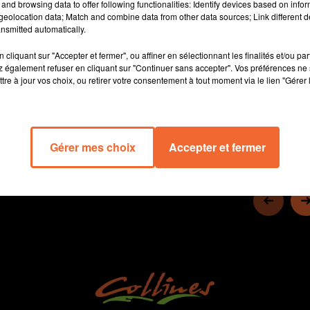
and browsing data to offer following functionalities: Identify devices based on infor
championnat de Nationale 1, la troisième division française.
eolocation data; Match and combine data from other data sources; Link different de
nsmitted automatically.
C'est la première fois que les sud deux-sévriennes évoluent à ce
niveau.
cliquant sur "Accepter et fermer", ou affiner en sélectionnant les finalités et/ou pa
 également refuser en cliquant sur "Continuer sans accepter". Vos préférences ne 
tre à jour vos choix, ou retirer votre consentement à tout moment via le lien "Gérer 
14 min 7 
Gérer mes choix
Accepter et fermer