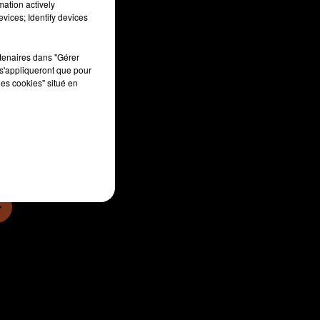
mation actively
vices; Identify devices
rtenaires dans "Gérer
s'appliqueront que pour
les cookies" situé en
sec