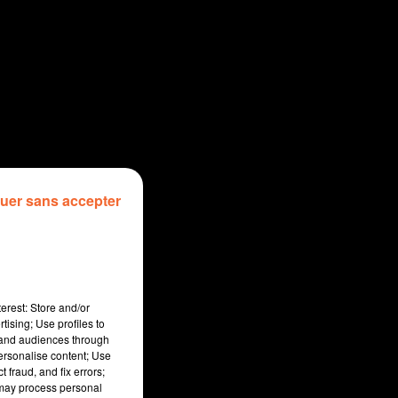
uer sans accepter
erest: Store and/or
tising; Use profiles to
tand audiences through
personalise content; Use
 fraud, and fix errors;
 may process personal