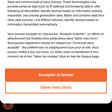
Save and communicate privacy choices. These technologies may
- Alain Rousset a participé hier à l'inauguration du
process personal data such as IP address and browsing data to offer
nouveau batiment de la mensuiserie Reveau à
following functionalities: Identify devices based on information actively
requested; Use precise geolocation data; Match and combine data from
Combrand.
other data sources; Link different devices; Identify devices based on
- Le club des entreprises du Bocage prépare sa
information transmitted automatically.
prochaine plénière.
Vous pouvez accepter en cliquant sur "Accepter et fermer", ou affiner en
- A Thouars, la réouverture provisoire de la rue Porte de
sélectionnant les finalités et/ou partenaires dans "Gérer mes choix".
Paris pour les fêtes de Noël.
Vous pouvez également refuser en cliquant sur "Continuer sans
- Le festival des solidarités peut aussi se décliner en
accepter". Vos préférences ne s'appliqueront que pour ce site. Vous
pouvez mettre à jour vos choix, ou retirer votre consentement à tout
balade, comme ce sera le cas dimanche à
moment via le lien "Gérer les cookies" situé en bas de chaque page.
Argentonnay...
Accepter et fermer
0:00
13 min 14 sec
Gérer mes choix