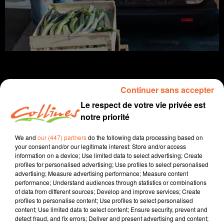
Continuer sans accepter
info
Le respect de votre vie privée est
notre priorité
26 novembre 2021 - 13 min 14 sec
We and
our (447) partners
do the following data processing based on
JOURNAL DU VENDREDI 26 NOVEMBRE (MIDI)
your consent and/or our legitimate interest: Store and/or access
information on a device; Use limited data to select advertising; Create
Fabien Gazeau
profiles for personalised advertising; Use profiles to select personalised
advertising; Measure advertising performance; Measure content
L'info près de chez vous
performance; Understand audiences through statistics or combinations
of data from different sources; Develop and improve services; Create
Présenté par Fabien Gazeau
profiles to personalise content; Use profiles to select personalised
- La Banque alimentaire organise sa grande collecte
content; Use limited data to select content; Ensure security, prevent and
detect fraud, and fix errors; Deliver and present advertising and content;
annuelle à partir d'aujourd'hui.