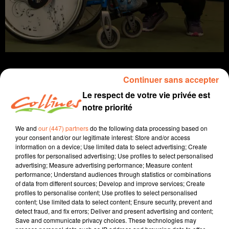
Continuer sans accepter
Le respect de votre vie privée est
info
notre priorité
We and
our (447) partners
do the following data processing based on
25 octobre 2024 - 15 min 51 sec
your consent and/or our legitimate interest: Store and/or access
JOURNAL DU VENDREDI 25 OCTOBRE (SOIR)
information on a device; Use limited data to select advertising; Create
profiles for personalised advertising; Use profiles to select personalised
advertising; Measure advertising performance; Measure content
Fabien Gazeau
performance; Understand audiences through statistics or combinations
L'info près de chez vous
of data from different sources; Develop and improve services; Create
profiles to personalise content; Use profiles to select personalised
Présenté par Fabien Gazeau
content; Use limited data to select content; Ensure security, prevent and
detect fraud, and fix errors; Deliver and present advertising and content;
- La Présidente du Département se montre très critique
Save and communicate privacy choices. These technologies may
envers le projet de loi de finances