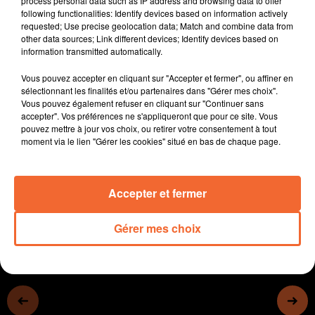
process personal data such as IP address and browsing data to offer
- Plusieurs milliers de visiteurs sont attendus aux
following functionalities: Identify devices based on information actively
requested; Use precise geolocation data; Match and combine data from
Puces moto ce WE à Bocapole
other data sources; Link different devices; Identify devices based on
- Le Salon des adhérents au Château de Bressuire, avec
information transmitted automatically.
notamment le Verger des sculpteurs
Vous pouvez accepter en cliquant sur "Accepter et fermer", ou affiner en
- Belle la Différence et l'Ecole de découverte des sports
sélectionnant les finalités et/ou partenaires dans "Gérer mes choix".
s'associent pour un AM sport pour tous à Bressuire
Vous pouvez également refuser en cliquant sur "Continuer sans
dimanche (photo)
accepter". Vos préférences ne s'appliqueront que pour ce site. Vous
pouvez mettre à jour vos choix, ou retirer votre consentement à tout
- L'actualité sportive...
moment via le lien "Gérer les cookies" situé en bas de chaque page.
Accepter et fermer
0:00
15 min 51 sec
Gérer mes choix