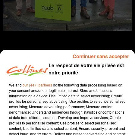
Continuer sans accepter
info
Le respect de votre vie privée est
notre priorité
25 novembre 2022 - 13 min 57 sec
We and
our (447) partners
do the following data processing based on
JOURNAL DU VENDREDI 25 NOVEMBRE ( SOIR )
your consent and/or our legitimate interest: Store and/or access
information on a device; Use limited data to select advertising; Create
Patrice Bémanangy
profiles for personalised advertising; Use profiles to select personalised
advertising; Measure advertising performance; Measure content
L'info près de chez vous.
performance; Understand audiences through statistics or combinations
of data from different sources; Develop and improve services; Create
Une campagne d'information lancée via les
profiles to personalise content; Use profiles to select personalised
pharmacies à l'occasion de cette journée internationale
content; Use limited data to select content; Ensure security, prevent and
de lutte contre les violences faites aux femmes
detect fraud, and fix errors; Deliver and present advertising and content;