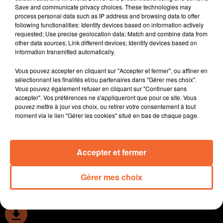
Save and communicate privacy choices. These technologies may
La première zone de réemploi s'est ouverte sur le
process personal data such as IP address and browsing data to offer
territoire de l'Agglo 2B. Elle est installée à la déchettrie
following functionalities: Identify devices based on information actively
de Bressuire ( photo ).
requested; Use precise geolocation data; Match and combine data from
other data sources; Link different devices; Identify devices based on
Les dix ans de la bibliothèque d'Argentonnay célébrés
information transmitted automatically.
demain en fin de matinée.
L'exposition " Artistes dans la Ville " se poursuit à
Vous pouvez accepter en cliquant sur "Accepter et fermer", ou affiner en
Moncoutant sur Sèvre. Parmi eux Jean-Marc
sélectionnant les finalités et/ou partenaires dans "Gérer mes choix".
Vous pouvez également refuser en cliquant sur "Continuer sans
Plumauzille.
accepter". Vos préférences ne s'appliqueront que pour ce site. Vous
Retour au championnat Elite pour Cholet Basket avec
pouvez mettre à jour vos choix, ou retirer votre consentement à tout
la réception demain après-midi de Gravelines-
moment via le lien "Gérer les cookies" situé en bas de chaque page.
Dunkerque ... à suivre bien entendu en direct sur
Collines.
Accepter et fermer
0:00
13 min 57 sec
Gérer mes choix