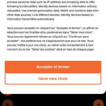
process personal data such as IP address and browsing data to offer
- Les Sables du Sahara ont fait quelques heureux
following functionalities: Identify devices based on information actively
parmi les propriétaires de stations de lavage
requested; Use precise geolocation data; Match and combine data from
other data sources; Link different devices; Identify devices based on
- Deux salons du vins simultanément à Thouars et
information transmitted automatically.
Niort.
- L'Agglo du Bocage Bressuirais lance en lien avec la
Vous pouvez accepter en cliquant sur "Accepter et fermer", ou affiner en
Cité de la Jeunesse et des Métiers un concours vidéo.
sélectionnant les finalités et/ou partenaires dans "Gérer mes choix".
Vous pouvez également refuser en cliquant sur "Continuer sans
- Nueil-les-Aubiers accueille les championnats de
accepter". Vos préférences ne s'appliqueront que pour ce site. Vous
France de para-badminton (photo) tout le week-end
pouvez mettre à jour vos choix, ou retirer votre consentement à tout
- En basket, Cholet accueille Limoges ce soir à la
moment via le lien "Gérer les cookies" situé en bas de chaque page.
Meilleraie...
Accepter et fermer
0:00
15 min 33 sec
Gérer mes choix