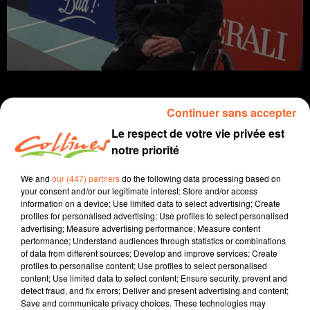
Continuer sans accepter
Le respect de votre vie privée est
info
notre priorité
25 mars 2022 - 15 min 33 sec
We and
our (447) partners
do the following data processing based on
your consent and/or our legitimate interest: Store and/or access
JOURNAL DU VENDREDI 25 MARS (SOIR)
information on a device; Use limited data to select advertising; Create
profiles for personalised advertising; Use profiles to select personalised
Fabien Gazeau
advertising; Measure advertising performance; Measure content
performance; Understand audiences through statistics or combinations
L'info près de chez vous
of data from different sources; Develop and improve services; Create
profiles to personalise content; Use profiles to select personalised
Présenté par Fabien Gazeau
content; Use limited data to select content; Ensure security, prevent and
- Le Sidaction 2022 a débuté aujourd'hui afin de
detect fraud, and fix errors; Deliver and present advertising and content;
Save and communicate privacy choices. These technologies may
collecter des fonds contre le VIH