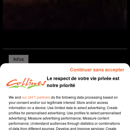
Infos
Continuer sans accepter
25 février 2022 - 12 min 12 sec
Le respect de votre vie privée est
JOURNAL DU VENDREDI 25 FEVRIER ( MIDI )
notre priorité
Boris Blais
We and
our (447) partners
do the following data processing based on
your consent and/or our legitimate interest: Store and/or access
L'info près de chez vous.
information on a device; Use limited data to select advertising; Create
profiles for personalised advertising; Use profiles to select personalised
L’Europe sous le choc après la guerre déclarée en
advertising; Measure advertising performance; Measure content
Ukraine par la Russie ; les réactions s’enchainent en
performance; Understand audiences through statistics or combinations
Deux-Sèvres avec un rassemblement prévu ce soir
of data from different sources; Develop and improve services; Create