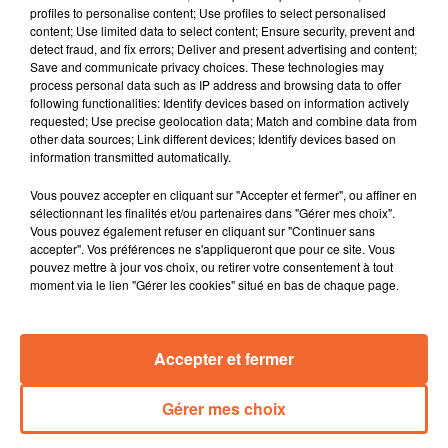
profiles to personalise content; Use profiles to select personalised
place de la Brèche ;
content; Use limited data to select content; Ensure security, prevent and
Un garage dévasté par un incendie la nuit dernière à
detect fraud, and fix errors; Deliver and present advertising and content;
Combrand
Save and communicate privacy choices. These technologies may
process personal data such as IP address and browsing data to offer
Le club des entreprises du bocage reprend ses
following functionalities: Identify devices based on information actively
plénières, avec un thème en attente depuis mars 2020 :
requested; Use precise geolocation data; Match and combine data from
le pouvoir du collectif au féminin ;
other data sources; Link different devices; Identify devices based on
information transmitted automatically.
En ce mois de février on parle déjà de la saison
touristique qui approche : le château de St Mesmin
Vous pouvez accepter en cliquant sur "Accepter et fermer", ou affiner en
ouvrira ses portes le 9 avril. 15 000 visiteurs sont
sélectionnant les finalités et/ou partenaires dans "Gérer mes choix".
Vous pouvez également refuser en cliquant sur "Continuer sans
encore attendus cette saison ;
accepter". Vos préférences ne s'appliqueront que pour ce site. Vous
Il s’appelle Vincent Delion : ce thouarsais est coureur
pouvez mettre à jour vos choix, ou retirer votre consentement à tout
mal voyant et fait confiance à son guide à chaque
moment via le lien "Gérer les cookies" situé en bas de chaque page.
compétition. Belle rencontre faite par Vincent Nori
mercredi à Bressuire lors de l'AM handisports ;
Accepter et fermer
- Enfin, le jackpot : 1 million d’euros pour des joueurs
de l’euromillion à Parthenay au tabac presse des loges
Gérer mes choix
0:00
12 min 12 sec