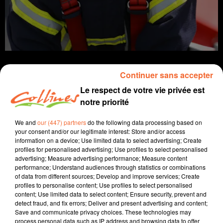
Continuer sans accepter
Le respect de votre vie privée est
notre priorité
Infos
We and
our (447) partners
do the following data processing based on
24 juin 2022 - 12 min 44 sec
your consent and/or our legitimate interest: Store and/or access
information on a device; Use limited data to select advertising; Create
JOURNAL DU VENDREDI 24 JUIN ( SOIR )
profiles for personalised advertising; Use profiles to select personalised
advertising; Measure advertising performance; Measure content
Patrice Bémanangy
performance; Understand audiences through statistics or combinations
of data from different sources; Develop and improve services; Create
L'info près de chez vous.
profiles to personalise content; Use profiles to select personalised
content; Use limited data to select content; Ensure security, prevent and
Des sapeurs pompiers deux-sévriens de retour d'une
detect fraud, and fix errors; Deliver and present advertising and content;
mission d'entraide en Dordogne après les orages et
Save and communicate privacy choices. These technologies may
grêle tombés lundi soir dans ce département.
process personal data such as IP address and browsing data to offer