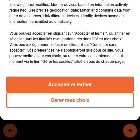
following functionalities: Identify devices based on information actively
La journée départementale des sapeurs pompiers
requested; Use precise geolocation data; Match and combine data from
deux-sévriens demain à Moncoutant sur Sèvre ( photo
other data sources; Link different devices; Identify devices based on
).
information transmitted automatically.
La ville de Bressuire mène une réflexion sur le
Vous pouvez accepter en cliquant sur "Accepter et fermer", ou affiner en
déménagement de son service des archives
sélectionnant les finalités et/ou partenaires dans "Gérer mes choix".
municipales.
Vous pouvez également refuser en cliquant sur "Continuer sans
Cholet, depuis hier et jusqu'à dimanche, capitale du
accepter". Vos préférences ne s'appliqueront que pour ce site. Vous
pouvez mettre à jour vos choix, ou retirer votre consentement à tout
cyclisme puisque s'y déroulent les championnats de
moment via le lien "Gérer les cookies" situé en bas de chaque page.
France sur route.
0:00
12 min 44 sec
Accepter et fermer
Gérer mes choix