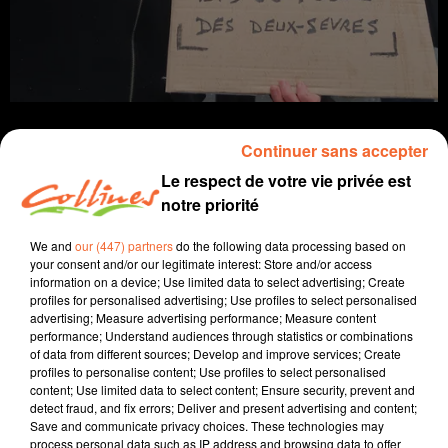
Continuer sans accepter
Le respect de votre vie privée est
notre priorité
Infos
We and
our (447) partners
do the following data processing based on
24 février 2023 - 12 min 26 sec
your consent and/or our legitimate interest: Store and/or access
information on a device; Use limited data to select advertising; Create
JOURNAL DU VENDREDI 24 FEVRIER ( MIDI )
profiles for personalised advertising; Use profiles to select personalised
advertising; Measure advertising performance; Measure content
Patrice Bémanangy
performance; Understand audiences through statistics or combinations
of data from different sources; Develop and improve services; Create
L'info près de chez vous.
profiles to personalise content; Use profiles to select personalised
content; Use limited data to select content; Ensure security, prevent and
Le décès de Bernard Bellec ancien maire de Niort. Ce
detect fraud, and fix errors; Deliver and present advertising and content;
dernier aura dominé la vie politique locale durant 16
Save and communicate privacy choices. These technologies may
années.
process personal data such as IP address and browsing data to offer