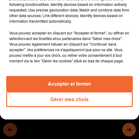
following functionalities: Identify devices based on information actively
Un important trafic de drogue impliquant 18 personnes
requested; Use precise geolocation data; Match and combine data from
a été démentelé cette semaine à Bressuire et ses
other data sources; Link different devices; Identify devices based on
alentours.
information transmitted automatically.
Les enseignants du lycée Genevoix en colère ( photo ).
Vous pouvez accepter en cliquant sur "Accepter et fermer", ou affiner en
En cause, la fermeture annoncée du BTS gestion-
sélectionnant les finalités et/ou partenaires dans "Gérer mes choix".
compta associée à la suppression de plus d'une
Vous pouvez également refuser en cliquant sur "Continuer sans
centaine d'heures de cours.
accepter". Vos préférences ne s'appliqueront que pour ce site. Vous
pouvez mettre à jour vos choix, ou retirer votre consentement à tout
Le Débat d'Orientation Budgétaire au menu du récent
moment via le lien "Gérer les cookies" situé en bas de chaque page.
conseil municipal de Nueil-les-Aubiers.
0:00
12 min 26 sec
Accepter et fermer
Gérer mes choix