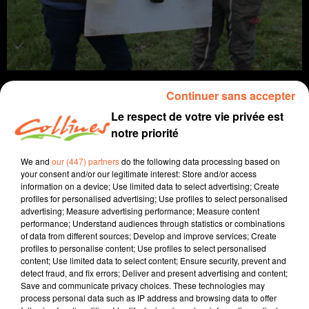
Continuer sans accepter
Le respect de votre vie privée est
notre priorité
info
We and
our (447) partners
do the following data processing based on
24 décembre 2021
your consent and/or our legitimate interest: Store and/or access
information on a device; Use limited data to select advertising; Create
JOURNAL DU VENDREDI 24 DÉCEMBRE (MATIN)
profiles for personalised advertising; Use profiles to select personalised
advertising; Measure advertising performance; Measure content
Fabien Gazeau
performance; Understand audiences through statistics or combinations
of data from different sources; Develop and improve services; Create
L'info près de chez vous
profiles to personalise content; Use profiles to select personalised
content; Use limited data to select content; Ensure security, prevent and
Présenté par Fabien Gazeau
detect fraud, and fix errors; Deliver and present advertising and content;
Save and communicate privacy choices. These technologies may
- Dramatique accident ce matin à Prahecq, une
process personal data such as IP address and browsing data to offer
adolescente de 16 ans tuée dans un accident de la