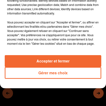
following functionalities: Identify devices based on information actively
route.
requested; Use precise geolocation data; Match and combine data from
other data sources; Link different devices; Identify devices based on
- La Conf paysanne s'inquiète d'une pollution à
information transmitted automatically.
Combrand (photo)
- La crèche animée insuffle un esprit de Noël à
Vous pouvez accepter en cliquant sur "Accepter et fermer", ou affiner en
Bressuire.
sélectionnant les finalités et/ou partenaires dans "Gérer mes choix".
Vous pouvez également refuser en cliquant sur "Continuer sans
- La communauté du Thouarsais organise la collecte
accepter". Vos préférences ne s'appliqueront que pour ce site. Vous
des sapins et des coquillages
pouvez mettre à jour vos choix, ou retirer votre consentement à tout
- La corrida de Magné aura nien lieu...
moment via le lien "Gérer les cookies" situé en bas de chaque page.
0:00
0:00
Accepter et fermer
Gérer mes choix