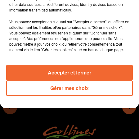
other data sources; Link different devices; Identify devices based on
Chapelle St Cyprien de Bressuire par Belle la différence.
information transmitted automatically.
- Le Conservatoire Tyndo de Thouars propose un atelier
de danses sur des musiques traditionnelles.
Vous pouvez accepter en cliquant sur "Accepter et fermer", ou affiner en
- A Breuil-Chaussée on inaugure ce soir le city stade
sélectionnant les finalités et/ou partenaires dans "Gérer mes choix".
Vous pouvez également refuser en cliquant sur "Continuer sans
- Foot : un derby demain en R1, Bressuire-
accepter". Vos préférences ne s'appliqueront que pour ce site. Vous
Nueillaubiers...
pouvez mettre à jour vos choix, ou retirer votre consentement à tout
moment via le lien "Gérer les cookies" situé en bas de chaque page.
0:00
14 min 28 sec
Accepter et fermer
Gérer mes choix