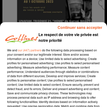
Continuer sans accepter
Le respect de votre vie privée est
notre priorité
info
We and
our (447) partners
do the following data processing based on
your consent and/or our legitimate interest: Store and/or access
information on a device; Use limited data to select advertising; Create
22 septembre 2023 - 14 min 28 sec
profiles for personalised advertising; Use profiles to select personalised
advertising; Measure advertising performance; Measure content
JOURNAL DU VENDREDI 22 SEPTEMBRE (SOIR)
performance; Understand audiences through statistics or combinations
of data from different sources; Develop and improve services; Create
Fabien Gazeau
profiles to personalise content; Use profiles to select personalised
content; Use limited data to select content; Ensure security, prevent and
L'info près de chez vous
detect fraud, and fix errors; Deliver and present advertising and content;
Save and communicate privacy choices. These technologies may
Présenté par Fabien Gazeau
process personal data such as IP address and browsing data to offer
- A Parthenay, le festival de l'élevage est lancé.
following functionalities: Identify devices based on information actively
- C'est une triple exposition photo qui est présentée à la
requested; Use precise geolocation data; Match and combine data from