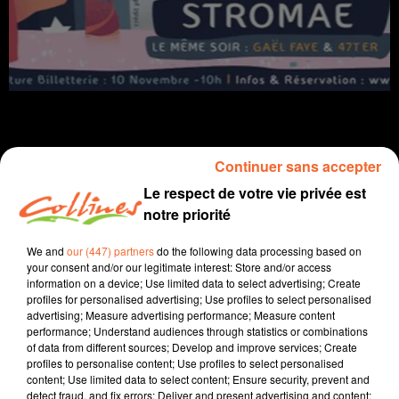
Continuer sans accepter
info
Le respect de votre vie privée est
notre priorité
22 octobre 2021 - 15 min 11 sec
We and
our (447) partners
do the following data processing based on
JOURNAL DU VENDREDI 22 OCTOBRE (SOIR)
your consent and/or our legitimate interest: Store and/or access
information on a device; Use limited data to select advertising; Create
Fabien Gazeau
profiles for personalised advertising; Use profiles to select personalised
advertising; Measure advertising performance; Measure content
L'info près de chez vous
performance; Understand audiences through statistics or combinations
of data from different sources; Develop and improve services; Create
Présenté par Fabien Gazeau
profiles to personalise content; Use profiles to select personalised
- Le Gouvernement fait un chèque de 100 € pour faire
content; Use limited data to select content; Ensure security, prevent and
face à la flambée du prix du carburant
detect fraud, and fix errors; Deliver and present advertising and content;