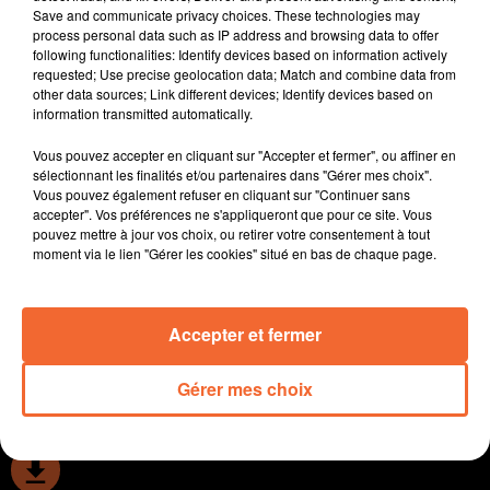
Save and communicate privacy choices. These technologies may
- Le festival de Poupet vient d'annoncer la
process personal data such as IP address and browsing data to offer
programmation en 2022 de Stromae. Philippe
following functionalities: Identify devices based on information actively
Maindron est notre invité.
requested; Use precise geolocation data; Match and combine data from
other data sources; Link different devices; Identify devices based on
- Le rappeur/slammeur Lhomé qui va animer des
information transmitted automatically.
ateliers la semaine prochaine à Moncoutant avec les
jeunes mais aussi les seniors
Vous pouvez accepter en cliquant sur "Accepter et fermer", ou affiner en
- Et si vous profitiez des vacances pour aller aux
sélectionnant les finalités et/ou partenaires dans "Gérer mes choix".
Vous pouvez également refuser en cliquant sur "Continuer sans
musées de Bressuire et Mauléon.
accepter". Vos préférences ne s'appliqueront que pour ce site. Vous
- Une nouvelle édition de Ciné Kids va débuter en même
pouvez mettre à jour vos choix, ou retirer votre consentement à tout
temps que les vacances
moment via le lien "Gérer les cookies" situé en bas de chaque page.
- Dans l'actualité sportive, les chamois reçoivent
demain soir Rodez...
Accepter et fermer
0:00
15 min 11 sec
Gérer mes choix