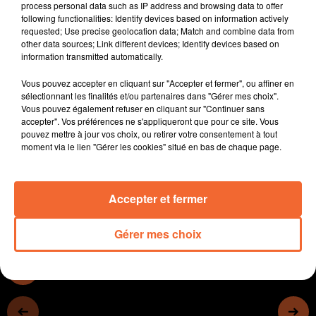
process personal data such as IP address and browsing data to offer
carburants.
following functionalities: Identify devices based on information actively
Bressuire, l'Agglo 2B et Action Logement s'unissent
requested; Use precise geolocation data; Match and combine data from
other data sources; Link different devices; Identify devices based on
pour améliorer l'habitat en bocage.
information transmitted automatically.
La Niortaise Christelle Chassagne élue présidente du
Comité Régional du Tourisme en Nouvelle Aquitaine.
Vous pouvez accepter en cliquant sur "Accepter et fermer", ou affiner en
La Région octroie une subvention de 5.000€ à
sélectionnant les finalités et/ou partenaires dans "Gérer mes choix".
Vous pouvez également refuser en cliquant sur "Continuer sans
l'association thouarsaise Toc Toc Toc qui porte un
accepter". Vos préférences ne s'appliqueront que pour ce site. Vous
projet de création d'un tiers lieu.
pouvez mettre à jour vos choix, ou retirer votre consentement à tout
Les jeunes de 18 ans du bocage bressuirais vont
moment via le lien "Gérer les cookies" situé en bas de chaque page.
pouvoir bénéficier du Pass Culture.
Accepter et fermer
0:00
13 min 8 sec
Gérer mes choix