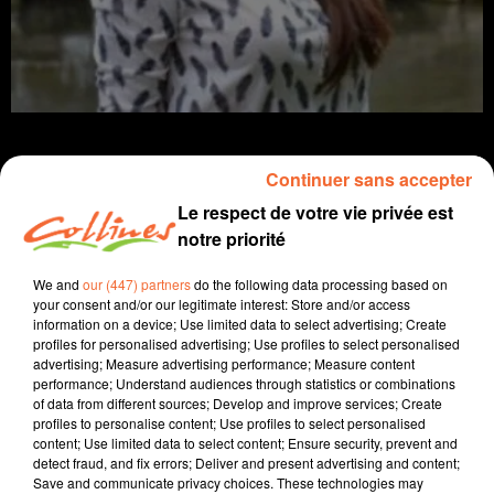
Continuer sans accepter
Le respect de votre vie privée est
Infos
notre priorité
22 octobre 2021 - 13 min 8 sec
We and
our (447) partners
do the following data processing based on
your consent and/or our legitimate interest: Store and/or access
JOURNAL DU VENDREDI 22 OCTOBRE ( MIDI )
information on a device; Use limited data to select advertising; Create
profiles for personalised advertising; Use profiles to select personalised
Patrice Bémanangy
advertising; Measure advertising performance; Measure content
performance; Understand audiences through statistics or combinations
L'info près de chez vous.
of data from different sources; Develop and improve services; Create
profiles to personalise content; Use profiles to select personalised
Philippe Berneux le directeur de l'Automobile Club 79
content; Use limited data to select content; Ensure security, prevent and
aurait préféré une baisse des taxes plutôt que le
detect fraud, and fix errors; Deliver and present advertising and content;
Save and communicate privacy choices. These technologies may
chèque de 100€ pour faire face à la hausse du prix des