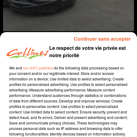
Continuer sans accepter
Le respect de votre vie privée est
notre priorité
info
We and
our (447) partners
do the following data processing based on
your consent and/or our legitimate interest: Store and/or access
22 avril 2022 - 16 min 42 sec
information on a device; Use limited data to select advertising; Create
profiles for personalised advertising; Use profiles to select personalised
JOURNAL DU VENDREDI 22 AVRIL (SOIR)
advertising; Measure advertising performance; Measure content
performance; Understand audiences through statistics or combinations
Fabien Gazeau
of data from different sources; Develop and improve services; Create
profiles to personalise content; Use profiles to select personalised
L'info près de chez vous
content; Use limited data to select content; Ensure security, prevent and
detect fraud, and fix errors; Deliver and present advertising and content;
Présenté par Fabien Gazeau
Save and communicate privacy choices. These technologies may
- Sèvre environnement poursuit son travail de fond
process personal data such as IP address and browsing data to offer
following functionalities: Identify devices based on information actively
pour le respect de l'environnement.