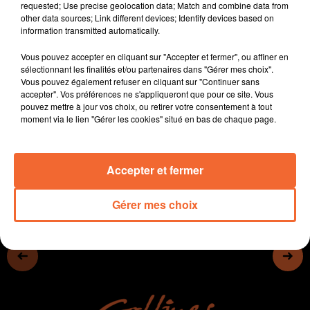
requested; Use precise geolocation data; Match and combine data from
- Le Bocage bressuirais est une terre fertile pour les
other data sources; Link different devices; Identify devices based on
artistes.
information transmitted automatically.
- Le karting de Chantemerle a changé de propriétaires
Vous pouvez accepter en cliquant sur "Accepter et fermer", ou affiner en
(photo)
sélectionnant les finalités et/ou partenaires dans "Gérer mes choix".
- En sports, la tension monte en cette fin de saison.
Vous pouvez également refuser en cliquant sur "Continuer sans
- Et puis à Thouars on se prépare pour la randonnée
accepter". Vos préférences ne s'appliqueront que pour ce site. Vous
pouvez mettre à jour vos choix, ou retirer votre consentement à tout
gourmande du Lion's club, la 33e du genre
moment via le lien "Gérer les cookies" situé en bas de chaque page.
0:00
16 min 42 sec
Accepter et fermer
Gérer mes choix