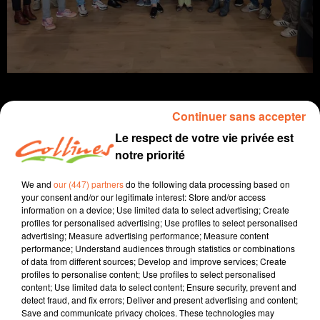
Continuer sans accepter
Le respect de votre vie privée est
info
notre priorité
21 octobre 2022 - 17 min 44 sec
We and
our (447) partners
do the following data processing based on
your consent and/or our legitimate interest: Store and/or access
JOURNAL DU VENDREDI 21 OCTOBRE (SOIR)
information on a device; Use limited data to select advertising; Create
profiles for personalised advertising; Use profiles to select personalised
Fabien Gazeau
advertising; Measure advertising performance; Measure content
performance; Understand audiences through statistics or combinations
L'info près de chez vous
of data from different sources; Develop and improve services; Create
profiles to personalise content; Use profiles to select personalised
Présenté par Fabien Gazeau
content; Use limited data to select content; Ensure security, prevent and
- Semaine nationale de l'intégration : Des migrants ont
detect fraud, and fix errors; Deliver and present advertising and content;
Save and communicate privacy choices. These technologies may
témoigné hier à la Cité de la jeunesse et des métiers de