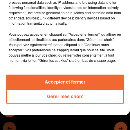
process personal data such as IP address and browsing data to offer
Bressuire (photo)
following functionalities: Identify devices based on information actively
- Les AJT du Bocage organisent une marche rose ce
requested; Use precise geolocation data; Match and combine data from
other data sources; Link different devices; Identify devices based on
dimanche à Bressuire
information transmitted automatically.
- Fermeture des piscines de l'Agglo2B pour deux mois
cet hiver, les clubs subissent les conséquences
Vous pouvez accepter en cliquant sur "Accepter et fermer", ou affiner en
- Reportage ensuite au bowling de Bressuire où les
sélectionnant les finalités et/ou partenaires dans "Gérer mes choix".
Vous pouvez également refuser en cliquant sur "Continuer sans
aînés se sont bien amusés hier
accepter". Vos préférences ne s'appliqueront que pour ce site. Vous
- L'expo de Gurval Bagot à Courlay, il a photographié
pouvez mettre à jour vos choix, ou retirer votre consentement à tout
une épreuve personnelle
moment via le lien "Gérer les cookies" situé en bas de chaque page.
- Le programme sports du week-end...
Accepter et fermer
0:00
17 min 44 sec
Gérer mes choix