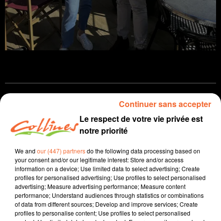
Infos
Continuer sans accepter
Le respect de votre vie privée est
21 juin 2024 - 14 min 43 sec
notre priorité
JOURNAL DU VENDREDI 21 JUIN ( MIDI )
We and
our (447) partners
do the following data processing based on
Patrice Bémanangy
your consent and/or our legitimate interest: Store and/or access
information on a device; Use limited data to select advertising; Create
L'info près de chez vous
profiles for personalised advertising; Use profiles to select personalised
advertising; Measure advertising performance; Measure content
Alors que la reprise est fixée au 02 juillet, la situation
performance; Understand audiences through statistics or combinations
of data from different sources; Develop and improve services; Create
n'a pas évolué depuis un mois pour les Chamois
profiles to personalise content; Use profiles to select personalised
Niortais. Le coach Philippe Hinsberger n'a pas sa