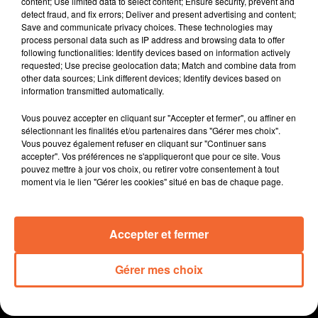
content; Use limited data to select content; Ensure security, prevent and
langue dans sa poche.
detect fraud, and fix errors; Deliver and present advertising and content;
Save and communicate privacy choices. These technologies may
Politique : Coralie Desnoues la président du
process personal data such as IP address and browsing data to offer
département s'exprime sur le ralliement de Philippe
following functionalities: Identify devices based on information actively
Robin à l'entente LR/RN de Ciotti pour les légslatives.
requested; Use precise geolocation data; Match and combine data from
other data sources; Link different devices; Identify devices based on
Les législatives avec la candidature de Mathieu
information transmitted automatically.
Manceau ( photo ) pour Les Républicains en nord
deux-sèvres. Il y a deux ans, il était dans l'équipe .... de
Vous pouvez accepter en cliquant sur "Accepter et fermer", ou affiner en
Philippe Robin
sélectionnant les finalités et/ou partenaires dans "Gérer mes choix".
Vous pouvez également refuser en cliquant sur "Continuer sans
Dans une 10aine de jours, les Arts Osés de Thouars.
accepter". Vos préférences ne s'appliqueront que pour ce site. Vous
Après le carton de 2023, pas de grosse tête d'affiche
pouvez mettre à jour vos choix, ou retirer votre consentement à tout
cette année mais une programmation qui séduira le
moment via le lien "Gérer les cookies" situé en bas de chaque page.
plus grand nombre.
Plus de 550 élèves ont participé à des olympiades hier
Accepter et fermer
au stade Métayer de Bressuire.
Gérer mes choix
0:00
14 min 43 sec