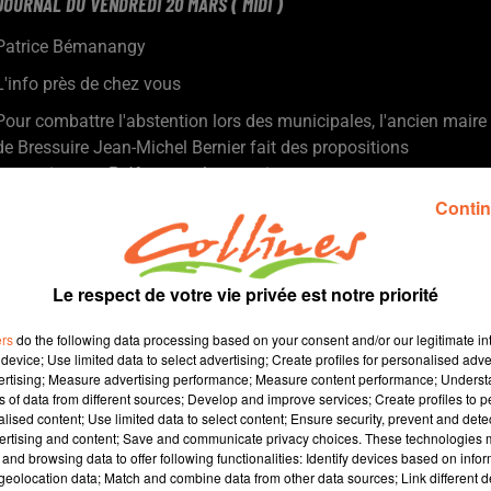
JOURNAL DU VENDREDI 20 MARS ( MIDI )
Patrice Bémanangy
L'info près de chez vous
Pour combattre l'abstention lors des municipales, l'ancien maire
de Bressuire Jean-Michel Bernier fait des propositions
transmises au Préfet et parlementaires.
C'est parti pour la 76ème foire exposition de Bressuire sur le
Contin
thème cette année de l'Italie et une première inauguration pour
Isabelle Bodin fraichement élue à la tête de BBA
Datant des années 80, la salle omnisports Sainte-Anne de
Le respect de votre vie privée est notre priorité
Mauléon avait besoin d'une réhabilitation inaugurée en ce
milieu de semaine ( photo ).
ers
do the following data processing based on your consent and/or our legitimate int
L'Assemblée Générale du Civam du Haut Bocage en début de
device; Use limited data to select advertising; Create profiles for personalised adver
vertising; Measure advertising performance; Measure content performance; Unders
semaine, avec toujours ce même leitmotiv : la valorisation d'une
ns of data from different sources; Develop and improve services; Create profiles to 
agriculture durable.
alised content; Use limited data to select content; Ensure security, prevent and detect
Avant l'ouverture du salon des vins 2026 de Thouars le 27 mars,
ertising and content; Save and communicate privacy choices. These technologies
and browsing data to offer following functionalities: Identify devices based on infor
un concours géant qui va décerner des médailles aux crus aura
eolocation data; Match and combine data from other data sources; Link different de
lieu demain ... déterminant pour leur commercialisation.