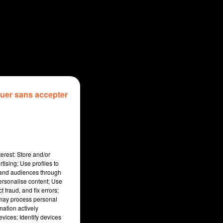
uer sans accepter
erest: Store and/or
tising; Use profiles to
tand audiences through
personalise content; Use
 fraud, and fix errors;
 may process personal
mation actively
vices; Identify devices