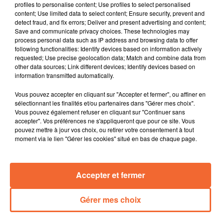
faire entendre la souffrance d'un secteur qui perd des
profiles to personalise content; Use profiles to select personalised
emplois année après année. Une action symbolique
content; Use limited data to select content; Ensure security, prevent and
detect fraud, and fix errors; Deliver and present advertising and content;
sera notamment menée à Niort.
Save and communicate privacy choices. These technologies may
process personal data such as IP address and browsing data to offer
Le réseau des transports de l'Agglo 2B offre des
following functionalities: Identify devices based on information actively
nouveautés cette année comme la possibilité
requested; Use precise geolocation data; Match and combine data from
d'acquérir son ticket via un smartphone.
other data sources; Link different devices; Identify devices based on
information transmitted automatically.
A Argentonnay, l'association La Citoyenne propose un
grand ménage de printemps sous forme de jeu de piste
Vous pouvez accepter en cliquant sur "Accepter et fermer", ou affiner en
sélectionnant les finalités et/ou partenaires dans "Gérer mes choix".
ce dimanche.
Vous pouvez également refuser en cliquant sur "Continuer sans
accepter". Vos préférences ne s'appliqueront que pour ce site. Vous
Un nouveau visage à la tête de l’office de tourisme,
pouvez mettre à jour vos choix, ou retirer votre consentement à tout
Maison du Thouarsais. Homme d'expérice dans le
moment via le lien "Gérer les cookies" situé en bas de chaque page.
domaine Benoît Christen vient d'être recruté.
Les Chamois ont chuté dans le championnat de Ligue
Accepter et fermer
2 et ils devront faire un gros match demain soir avec la
réception de Toulouse.
Gérer mes choix
0:00
13 min 56 sec