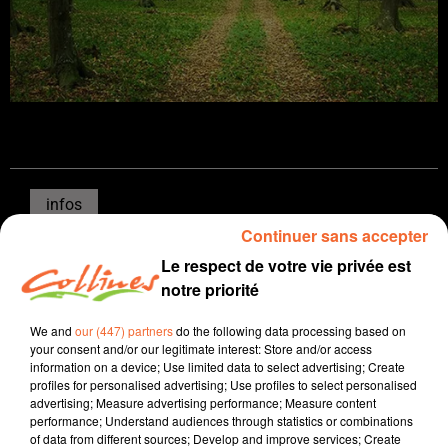
infos
Continuer sans accepter
20 mars 2021 - 13 min 56 sec
Le respect de votre vie privée est
JOURNAL DU VENDREDI 19 MARS ( SOIR )
notre priorité
Patrice Bémanangy
We and
our (447) partners
do the following data processing based on
your consent and/or our legitimate interest: Store and/or access
L'info près de chez vous
information on a device; Use limited data to select advertising; Create
profiles for personalised advertising; Use profiles to select personalised
Présenté par Patrice Bémanangy
advertising; Measure advertising performance; Measure content
performance; Understand audiences through statistics or combinations
Des techniciens forestiers se mobiliseront demain pour
of data from different sources; Develop and improve services; Create