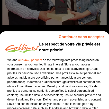
Continuer sans accepter
Le respect de votre vie privée est
notre priorité
Infos
We and
our (447) partners
do the following data processing based on
19 mai 2023 - 12 min 35 sec
your consent and/or our legitimate interest: Store and/or access
information on a device; Use limited data to select advertising; Create
JOURNAL DU VENDREDI 19 MAI ( MIDI )
profiles for personalised advertising; Use profiles to select personalised
advertising; Measure advertising performance; Measure content
Patrice Bémanangy
performance; Understand audiences through statistics or combinations
of data from different sources; Develop and improve services; Create
L'info près de chez vous.
profiles to personalise content; Use profiles to select personalised
content; Use limited data to select content; Ensure security, prevent and
Deux projets majeurs à destination de petite enfance
detect fraud, and fix errors; Deliver and present advertising and content;
vont être lancés par l'Agglo 2B à Chiché et à
Save and communicate privacy choices. These technologies may
Argentonnay.
process personal data such as IP address and browsing data to offer