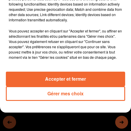
following functionalities: Identify devices based on information actively
Le Trophée citoyenneté et vie sociale 2023 de l'Agglo
requested; Use precise geolocation data; Match and combine data from
2B décerné à l'Espace de vie " Graines de liens " de
other data sources; Link different devices; Identify devices based on
Moncoutant-sur-Sèvre ( photo ).
information transmitted automatically.
La Cie Zygomatics au sommet de son art avec son
Vous pouvez accepter en cliquant sur "Accepter et fermer", ou affiner en
spectacle Climax qui en sera à deux cents
sélectionnant les finalités et/ou partenaires dans "Gérer mes choix".
représentations cet été en seulement deux ans.
Vous pouvez également refuser en cliquant sur "Continuer sans
Ce long week-end de l'Ascension est très animé au
accepter". Vos préférences ne s'appliqueront que pour ce site. Vous
pouvez mettre à jour vos choix, ou retirer votre consentement à tout
Château de Saint Mesmin. Les enfants mais pas
moment via le lien "Gérer les cookies" situé en bas de chaque page.
seulement vont s'en donner à coeur joie.
0:00
12 min 35 sec
Accepter et fermer
Gérer mes choix