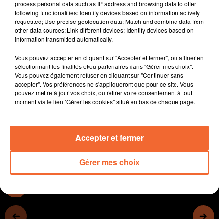
process personal data such as IP address and browsing data to offer
boulevard de l'Europe, quelques jeunes lycéens
following functionalities: Identify devices based on information actively
agricoles aussi mobilisés à Bressuire (photo)
requested; Use precise geolocation data; Match and combine data from
other data sources; Link different devices; Identify devices based on
- Comme tous les ans, l'aggloB doit mettre la main à la
information transmitted automatically.
poche pour équilibrer les budgets de Pescalis.
- Les animations de Noël à Bressuire ce WE
Vous pouvez accepter en cliquant sur "Accepter et fermer", ou affiner en
- Camille Anssel en dédicace demain à Bressuire,
sélectionnant les finalités et/ou partenaires dans "Gérer mes choix".
Vous pouvez également refuser en cliquant sur "Continuer sans
Chanteur, musicien, il est également écrivain, remarqué
accepter". Vos préférences ne s'appliqueront que pour ce site. Vous
par Gallimard parmi plus de 1.200 manuscrits
pouvez mettre à jour vos choix, ou retirer votre consentement à tout
- La corrida de Courlay fait le plein demain avec 1.000
moment via le lien "Gérer les cookies" situé en bas de chaque page.
inscrits sur le 10 km
Accepter et fermer
0:00
14 min 53 sec
Gérer mes choix