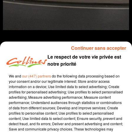
Continuer sans accepter
Le respect de votre vie privée est
info
notre priorité
19 décembre 2025 - 14 min 53 sec
We and
our (447) partners
do the following data processing based on
your consent and/or our legitimate interest: Store and/or access
JOURNAL DU VENDREDI 19 DÉCEMBRE (SOIR)
information on a device; Use limited data to select advertising; Create
profiles for personalised advertising; Use profiles to select personalised
Fabien Gazeau
advertising; Measure advertising performance; Measure content
performance; Understand audiences through statistics or combinations
L'info près de chez vous
of data from different sources; Develop and improve services; Create
profiles to personalise content; Use profiles to select personalised
Présenté par Fabien Gazeau
content; Use limited data to select content; Ensure security, prevent and
- La colère agricole à la une de l'actu encore ce soir,
detect fraud, and fix errors; Deliver and present advertising and content;
Save and communicate privacy choices. These technologies may
avec la FNSEA et les JA qui sont postés à Niort sur le