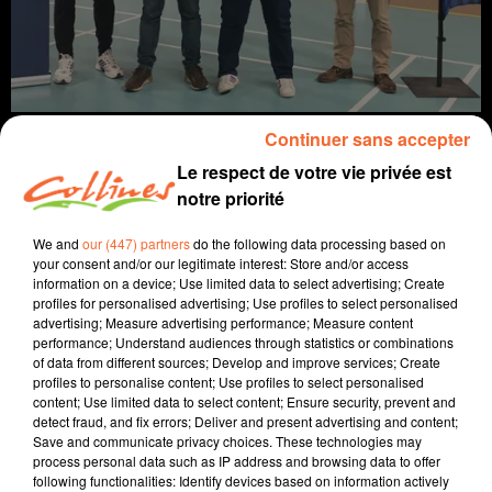
Continuer sans accepter
Le respect de votre vie privée est
notre priorité
info
We and
our (447) partners
do the following data processing based on
your consent and/or our legitimate interest: Store and/or access
18 mars 2022 - 15 min 33 sec
information on a device; Use limited data to select advertising; Create
profiles for personalised advertising; Use profiles to select personalised
JOURNAL DU VENDREDI 18 MARS (MIDI)
advertising; Measure advertising performance; Measure content
performance; Understand audiences through statistics or combinations
Fabien Gazeau
of data from different sources; Develop and improve services; Create
profiles to personalise content; Use profiles to select personalised
L'info près de chez vous
content; Use limited data to select content; Ensure security, prevent and
detect fraud, and fix errors; Deliver and present advertising and content;
Présenté par Fabien Gazeau
Save and communicate privacy choices. These technologies may
- Ayant dû renoncer à l'Ukraine, BBA a fait appel au
process personal data such as IP address and browsing data to offer
following functionalities: Identify devices based on information actively
Pays Basque pour animer la foirexpo de Bressuire.