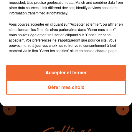
requested; Use precise geolocation data; Match and combine data from
- Mauléon sera ville étape de Rêves de Gosse 2022
other data sources; Link different devices; Identify devices based on
avec les Chevaliers du ciel.
information transmitted automatically.
- Des photographes professionnels en résidence dans
Vous pouvez accepter en cliquant sur "Accepter et fermer", ou affiner en
des lycées deux-sévriens
sélectionnant les finalités et/ou partenaires dans "Gérer mes choix".
- Nueil-les-Aubiers accueille les championnats de
Vous pouvez également refuser en cliquant sur "Continuer sans
France de para-badminton (photo) le week-end
accepter". Vos préférences ne s'appliqueront que pour ce site. Vous
pouvez mettre à jour vos choix, ou retirer votre consentement à tout
prochain...
moment via le lien "Gérer les cookies" situé en bas de chaque page.
0:00
15 min 33 sec
Accepter et fermer
Gérer mes choix