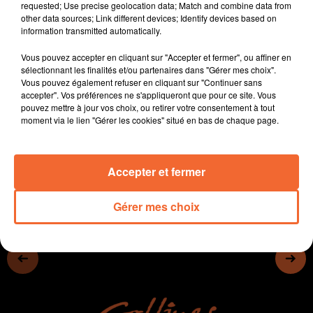
requested; Use precise geolocation data; Match and combine data from
millions d'euros. L'hopial nord deux-sèvres se soit
other data sources; Link different devices; Identify devices based on
attribuer plus de dix-huit millions.
information transmitted automatically.
Le projet de crématorium à Bressuire avance.
Vous pouvez accepter en cliquant sur "Accepter et fermer", ou affiner en
Les Jardins de l'Obrie à Bressuire ont participé à
sélectionnant les finalités et/ou partenaires dans "Gérer mes choix".
l'opération " classe en entreprise ".
Vous pouvez également refuser en cliquant sur "Continuer sans
La ludothèque thouarsaise Planête Jeux lance ce soir
accepter". Vos préférences ne s'appliqueront que pour ce site. Vous
pouvez mettre à jour vos choix, ou retirer votre consentement à tout
son marathon d Noël
moment via le lien "Gérer les cookies" situé en bas de chaque page.
0:00
13 min 5 sec
Accepter et fermer
Gérer mes choix