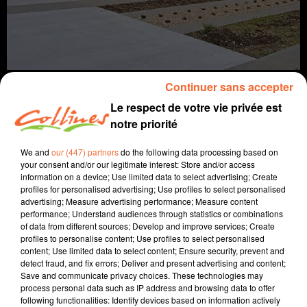
Continuer sans accepter
Le respect de votre vie privée est
notre priorité
Infos
We and
our (447) partners
do the following data processing based on
your consent and/or our legitimate interest: Store and/or access
17 décembre 2021 - 13 min 5 sec
information on a device; Use limited data to select advertising; Create
profiles for personalised advertising; Use profiles to select personalised
JOURNAL DU VENDREDI 17 DECEMBRE ( MIDI )
advertising; Measure advertising performance; Measure content
performance; Understand audiences through statistics or combinations
Patrice Bémanangy
of data from different sources; Develop and improve services; Create
profiles to personalise content; Use profiles to select personalised
L'info près de chez vous.
content; Use limited data to select content; Ensure security, prevent and
detect fraud, and fix errors; Deliver and present advertising and content;
Un premier cas de Omicron découvert en deux-sèvre.
Save and communicate privacy choices. These technologies may
Dans le cadre du Ségur d ela Santé, les deux-sèvres se
process personal data such as IP address and browsing data to offer
following functionalities: Identify devices based on information actively
voient doter d'une enveloppe de près de cinquante