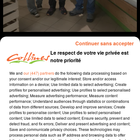
Continuer sans accepter
Le respect de votre vie privée est
notre priorité
info
We and
our (447) partners
do the following data processing based on
16 septembre 2022 - 15 min 47 sec
your consent and/or our legitimate interest: Store and/or access
information on a device; Use limited data to select advertising; Create
JOURNAL DU VENDREDI 16 SEPTEMBRE (MIDI)
profiles for personalised advertising; Use profiles to select personalised
advertising; Measure advertising performance; Measure content
Fabien Gazeau
performance; Understand audiences through statistics or combinations
of data from different sources; Develop and improve services; Create
L'info près de chez vous
profiles to personalise content; Use profiles to select personalised
content; Use limited data to select content; Ensure security, prevent and
Présenté par Fabien Gazeau
detect fraud, and fix errors; Deliver and present advertising and content;
Save and communicate privacy choices. These technologies may
- Le festival Belle la différence a officiellement été
process personal data such as IP address and browsing data to offer
inauguré hier soir au Fauteuil Rouge.