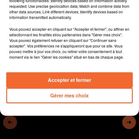
following functionalities: Identify devices based on information actively
- Ambiance terre organise son 1er salon, un mini salon
requested; Use precise geolocation data; Match and combine data from
other data sources; Link different devices; Identify devices based on
de l'agriculture les 24 et 25 septembre à Bocapole.
information transmitted automatically.
- Le réseau bienvenue à la ferme (photo) organise des
portes ouvertes en septembre et en octobre.
Vous pouvez accepter en cliquant sur "Accepter et fermer", ou affiner en
- Les Journées du Patrimoine ce WE, des dizaines de
sélectionnant les finalités et/ou partenaires dans "Gérer mes choix".
Vous pouvez également refuser en cliquant sur "Continuer sans
sites sont ouverts à la visite
accepter". Vos préférences ne s'appliqueront que pour ce site. Vous
- A Thouars, le Conservatoire prend encore les
pouvez mettre à jour vos choix, ou retirer votre consentement à tout
inscriptions...
moment via le lien "Gérer les cookies" situé en bas de chaque page.
0:00
15 min 47 sec
Accepter et fermer
Gérer mes choix