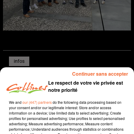
infos
Continuer sans accepter
16 mai 2025 - 16 min 34 sec
Le respect de votre vie privée est
JOURNAL DU VENDREDI 16 MAI ( SOIR )
notre priorité
Patrice Bémanangy
We and
our (447) partners
do the following data processing based on
L'info près de chez vous
your consent and/or our legitimate interest: Store and/or access
information on a device; Use limited data to select advertising; Create
Bocapole théatre de la remise des trophées du bocage
profiles for personalised advertising; Use profiles to select personalised
advertising; Measure advertising performance; Measure content
bressuirais hier soir, l'occasion de mettre en lumière
performance; Understand audiences through statistics or combinations
celles et ceux qui participent au dynamisme de ce