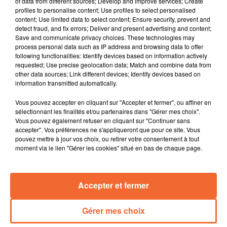
of data from different sources; Develop and improve services; Create
territoire.
profiles to personalise content; Use profiles to select personalised
content; Use limited data to select content; Ensure security, prevent and
Un an après son ouverture, le restaurant " Nouvel Air " à
detect fraud, and fix errors; Deliver and present advertising and content;
Boismé mentionné par le Gault et Millau, une belle
Save and communicate privacy choices. These technologies may
surprise pour les gérants.
process personal data such as IP address and browsing data to offer
following functionalities: Identify devices based on information actively
Alors que le 8e Salon de l’habitat de Thouars s'est
requested; Use precise geolocation data; Match and combine data from
ouvert ce vendredi, les patrons doivent s'adapter à des
other data sources; Link different devices; Identify devices based on
salariés qui n'hésitent plus à aller chez le mieux-
information transmitted automatically.
disant.
Vous pouvez accepter en cliquant sur "Accepter et fermer", ou affiner en
Le musée de La Tour Nivelle à Courlay renouvelle son
sélectionnant les finalités et/ou partenaires dans "Gérer mes choix".
jeu d’enquête dans le cadre de la nuit des musées
Vous pouvez également refuser en cliquant sur "Continuer sans
demain samedi.
accepter". Vos préférences ne s'appliqueront que pour ce site. Vous
pouvez mettre à jour vos choix, ou retirer votre consentement à tout
A partir du 25 mai et durant 4 dimanches, des
moment via le lien "Gérer les cookies" situé en bas de chaque page.
sculpteurs travailleront en direct place de l'hotel de ville
à Bressuire ... initiative de l'association Les Amis des
Arts ( photo ).
Accepter et fermer
Le dénouement dans les championnats de foot en
Ligue et en District ce week-end.
Gérer mes choix