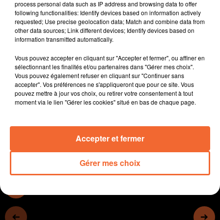
process personal data such as IP address and browsing data to offer
+ 9% c'est l'augmentation des tarifs de
following functionalities: Identify devices based on information actively
l'assainissement sur le territoire de l'Agglo2B l'année
requested; Use precise geolocation data; Match and combine data from
other data sources; Link different devices; Identify devices based on
prochain, mais cela ne suffira pas à compenser la
information transmitted automatically.
hausse des charges de la collectivité.
Une convention a été établie entre la Ville de Bressuire
Vous pouvez accepter en cliquant sur "Accepter et fermer", ou affiner en
et l'association Dé en Bulles dans le cadre de la
sélectionnant les finalités et/ou partenaires dans "Gérer mes choix".
Vous pouvez également refuser en cliquant sur "Continuer sans
gestion et de l'animation de la future ludothèque.
accepter". Vos préférences ne s'appliqueront que pour ce site. Vous
Les squares et jardins du Département au coeur d'une
pouvez mettre à jour vos choix, ou retirer votre consentement à tout
conférence animée par un historien thouarsais lundi
moment via le lien "Gérer les cookies" situé en bas de chaque page.
prochain au Chateau de Thouars ( photo ).
Accepter et fermer
0:00
10 min 48 sec
Gérer mes choix