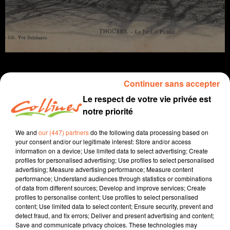
Continuer sans accepter
Le respect de votre vie privée est
infos
notre priorité
16 décembre 2022 - 10 min 48 sec
We and
our (447) partners
do the following data processing based on
your consent and/or our legitimate interest: Store and/or access
JOURNAL DU VENDREDI 16 DECEMBRE ( MIDI )
information on a device; Use limited data to select advertising; Create
profiles for personalised advertising; Use profiles to select personalised
Patrice Bémanangy
advertising; Measure advertising performance; Measure content
performance; Understand audiences through statistics or combinations
L'info près de chez vous.
of data from different sources; Develop and improve services; Create
profiles to personalise content; Use profiles to select personalised
Le partage de l'eau, les bassines et de leur financement
content; Use limited data to select content; Ensure security, prevent and
au centre d'un rassemblement de militants hier en fin
detect fraud, and fix errors; Deliver and present advertising and content;
Save and communicate privacy choices. These technologies may
de matinée devant le siège du SVL à Bressuire.