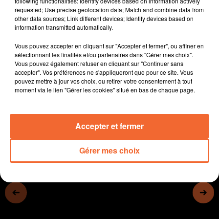
following functionalities: Identify devices based on information actively
- Les métiers des transports et de la logistique
requested; Use precise geolocation data; Match and combine data from
other data sources; Link different devices; Identify devices based on
recrutent
information transmitted automatically.
- Les portes ouvertes ce samedi d'Arbor et Sens à
Bressuire.
Vous pouvez accepter en cliquant sur "Accepter et fermer", ou affiner en
- Les Journées nationales de l'architecture : Pablo
sélectionnant les finalités et/ou partenaires dans "Gérer mes choix".
Vous pouvez également refuser en cliquant sur "Continuer sans
Ocampo a conçu la station T à Thouars.
accepter". Vos préférences ne s'appliqueront que pour ce site. Vous
- Le guitariste Yarol Poupaud associe son image à celle
pouvez mettre à jour vos choix, ou retirer votre consentement à tout
de la Furie douce, une brasserie située à Clessé
moment via le lien "Gérer les cookies" situé en bas de chaque page.
0:00
11 min 33 sec
Accepter et fermer
Gérer mes choix