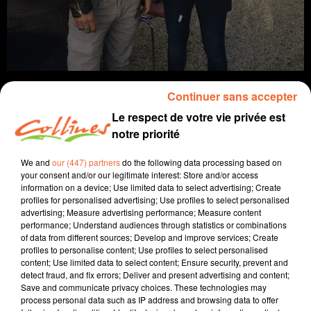
Continuer sans accepter
Le respect de votre vie privée est
notre priorité
info
We and
our (447) partners
do the following data processing based on
15 octobre 2021 - 11 min 33 sec
your consent and/or our legitimate interest: Store and/or access
information on a device; Use limited data to select advertising; Create
JOURNAL DU VENDREDI 15 OCTOBRE (MIDI)
profiles for personalised advertising; Use profiles to select personalised
advertising; Measure advertising performance; Measure content
Fabien Gazeau
performance; Understand audiences through statistics or combinations
of data from different sources; Develop and improve services; Create
L'info près de chez vous
profiles to personalise content; Use profiles to select personalised
content; Use limited data to select content; Ensure security, prevent and
Présenté par Fabien Gazeau
detect fraud, and fix errors; Deliver and present advertising and content;
Save and communicate privacy choices. These technologies may
- Journée hommage à Samuel Paty ce vendredi dans
process personal data such as IP address and browsing data to offer
les établissements scolaires