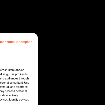
uer sans accepter
erest: Store and/or
tising; Use profiles to
tand audiences through
personalise content; Use
 fraud, and fix errors;
 may process personal
mation actively
vices; Identify devices