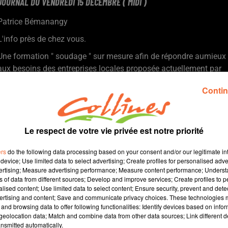
JOURNAL DU VENDREDI 15 DECEMBRE ( MIDI )
Patrice Bémanangy
L'info près de chez vous.
Une formation " soudage " sur mesure afin de répondre aumieux
aux besoins des entreprises locales proposée actuellement par
le Gréta de Bressuire.
Contin
Le fret relancé par la rénovation du tronçon entre Thouars et
Niort. Pourquoi ne pas imaginer le transport de voyageurs à
l'avenir ?
L'opposition municipale mauléonaise plus sur la même
Le respect de votre vie privée est notre priorité
longueur... elle continue en effet de se déchirer.
ers
do the following data processing based on your consent and/or our legitimate int
L'inauguration récente du réaménagementde l'épicerie
device; Use limited data to select advertising; Create profiles for personalised adver
association " Le P'tit dépôt " à Loublande ( photo ).
vertising; Measure advertising performance; Measure content performance; Unders
Les Chamois reçoivent ce soir Rouen. Objectif : conserver leur
ns of data from different sources; Develop and improve services; Create profiles to 
alised content; Use limited data to select content; Ensure security, prevent and detect
seconde place au classement avant la trève.
ertising and content; Save and communicate privacy choices. These technologies
Les U18 de Gatifoot joueront eux un match historique face à
and browsing data to offer following functionalities: Identify devices based on infor
Trélissac demain en coupe Gambardella.
eolocation data; Match and combine data from other data sources; Link different de
nsmitted automatically.