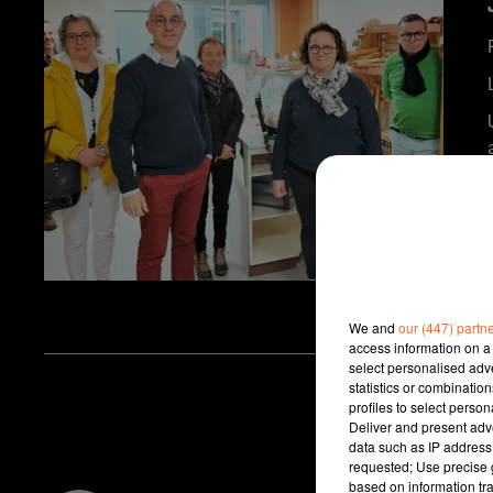
We and
our (447) partn
access information on a 
select personalised ad
statistics or combinatio
profiles to select person
Deliver and present adv
data such as IP address 
requested; Use precise g
based on information tra