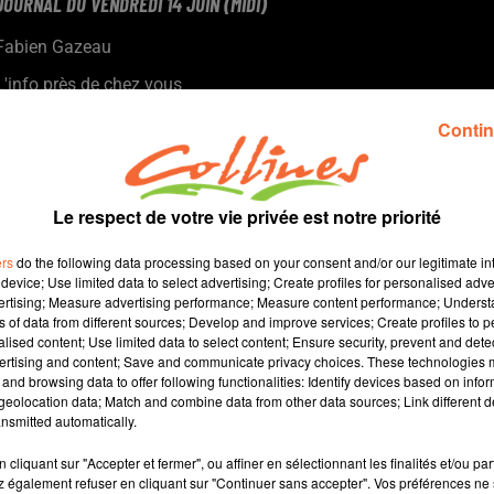
JOURNAL DU VENDREDI 14 JUIN (MIDI)
Fabien Gazeau
L'info près de chez vous
Présenté par Fabien Gazeau
Contin
- La Journée mondiale des donneurs de sang aujourd'hui
- Le Cap Métiers Tour Nouvelle-Aquitaine fait étape cette
semaine à la Cité scolaire de Bressuire
Le respect de votre vie privée est notre priorité
- A Combrand, un espace de vie intergénérationnelle a fait ses
preuves depuis près de 10 ans
ers
do the following data processing based on your consent and/or our legitimate int
- Daniel Guignard présidera ce soir à Fenioux sa dernière
device; Use limited data to select advertising; Create profiles for personalised adver
vertising; Measure advertising performance; Measure content performance; Unders
assemblée générale après 8 ans à la tête du district
ns of data from different sources; Develop and improve services; Create profiles to 
- Le club de foot de Genneton fête ses 50 ans...
alised content; Use limited data to select content; Ensure security, prevent and detect
ertising and content; Save and communicate privacy choices. These technologies
and browsing data to offer following functionalities: Identify devices based on infor
14 min 47 
eolocation data; Match and combine data from other data sources; Link different de
nsmitted automatically.
cliquant sur "Accepter et fermer", ou affiner en sélectionnant les finalités et/ou pa
 également refuser en cliquant sur "Continuer sans accepter". Vos préférences ne 