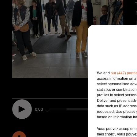
We and
our (447) partn
access information on a 
select personalised ad
statistics or combinatio
profiles to select person
Deliver and present adv
data such as IP address 
0:00
requested; Use precise g
based on information tra
Vous pouvez accepter en 
mes choix". Vous pouvez