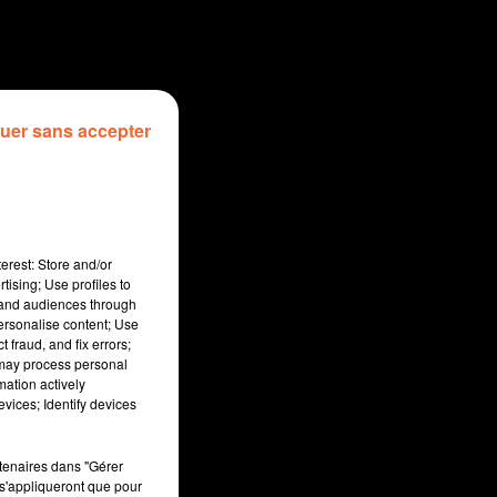
uer sans accepter
erest: Store and/or
tising; Use profiles to
tand audiences through
personalise content; Use
 fraud, and fix errors;
 may process personal
mation actively
sec
vices; Identify devices
rtenaires dans "Gérer
s'appliqueront que pour