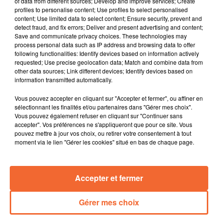
of data from different sources; Develop and improve services; Create
général en championnat de National.
profiles to personalise content; Use profiles to select personalised
content; Use limited data to select content; Ensure security, prevent and
Il aura été l'une des figures de la vie locale
detect fraud, and fix errors; Deliver and present advertising and content;
moncoutantaise. Après 43 ans au sein du conseil
Save and communicate privacy choices. These technologies may
municipal, Gilles Pétraud quitte la vie publique ( photo
process personal data such as IP address and browsing data to offer
following functionalities: Identify devices based on information actively
).
requested; Use precise geolocation data; Match and combine data from
Comprendre les marges entre éleveurs et
other data sources; Link different devices; Identify devices based on
consommateurs ... la thématique du colloque agricole
information transmitted automatically.
mardi prochain qui précède comme de tradition la foire
Vous pouvez accepter en cliquant sur "Accepter et fermer", ou affiner en
expo bressuiraise.
sélectionnant les finalités et/ou partenaires dans "Gérer mes choix".
Les communes de Moulins et du Temple dans le
Vous pouvez également refuser en cliquant sur "Continuer sans
mauléonnais ont inauguré en ce milieu de semaine les
accepter". Vos préférences ne s'appliqueront que pour ce site. Vous
pouvez mettre à jour vos choix, ou retirer votre consentement à tout
travaux réalisés dans leurs centres bourgs respectifs.
moment via le lien "Gérer les cookies" situé en bas de chaque page.
Coup de projecteur sur le sculpteur " Dom B " invité par
Les Amis des Arts à exposer quelques unes de ses
oeuvres à la galerie des arcades à Bressuire.
Accepter et fermer
Cholet Basket - Le Portel en Betclic Elite demain soir...
match à suivre en direct sur Collines à partir de 18h10.
Gérer mes choix