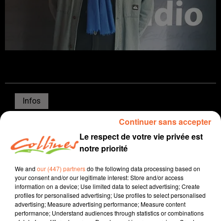
Infos
Continuer sans accepter
13 mars 2026 - 16 min 32 sec
Le respect de votre vie privée est
JOURNAL DU VENDREDI 13 MARS ( SOIR )
notre priorité
Patrice Bémanangy
We and
our (447) partners
do the following data processing based on
L'info près de chez vous
your consent and/or our legitimate interest: Store and/or access
information on a device; Use limited data to select advertising; Create
La descente aux enfers du Niort Rugby Club :
profiles for personalised advertising; Use profiles to select personalised
advertising; Measure advertising performance; Measure content
redressement judiciaire, démission du président et
performance; Understand audiences through statistics or combinations
désormais confirmation par la Fédération du forfait