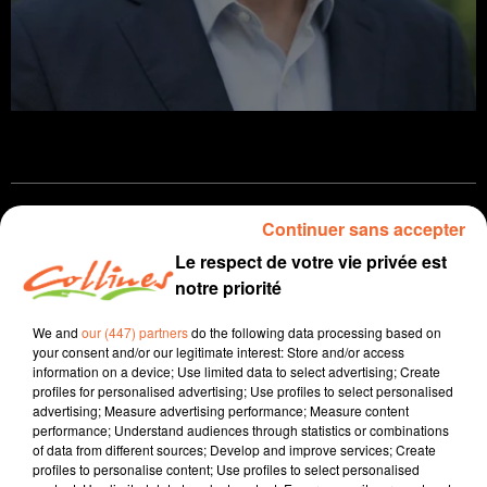
Infos
Continuer sans accepter
Le respect de votre vie privée est
13 mai 2022 - 17 min 38 sec
notre priorité
JOURNAL DU VENDREDI 13 MAI ( SOIR )
We and
our (447) partners
do the following data processing based on
Patrice Bémanangy
your consent and/or our legitimate interest: Store and/or access
information on a device; Use limited data to select advertising; Create
L'info près de chez vous.
profiles for personalised advertising; Use profiles to select personalised
advertising; Measure advertising performance; Measure content
Le bressuirais Philippe Robin candidat aux législatives
performance; Understand audiences through statistics or combinations
of data from different sources; Develop and improve services; Create
dans la 3ème circonscription deux-sévrienne. Ce
profiles to personalise content; Use profiles to select personalised
dernier portera les couleurs des Républicains ( photo )