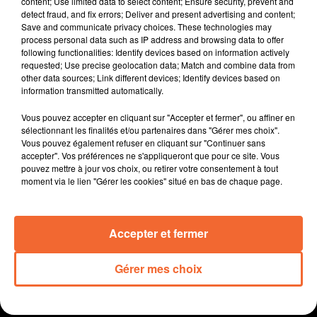
content; Use limited data to select content; Ensure security, prevent and
Très belle soirée " Prestige " du CJD Nord deux-sèvres
detect fraud, and fix errors; Deliver and present advertising and content;
Save and communicate privacy choices. These technologies may
hier soir à Bocapole autour de 3 invités de marque.
process personal data such as IP address and browsing data to offer
Le collectif " Sauve qui poule Poitou " organise demain
following functionalities: Identify devices based on information actively
à Niort un rassemblement en y associant les
requested; Use precise geolocation data; Match and combine data from
other data sources; Link different devices; Identify devices based on
consommateurs pour soutenir l'élevage des volailles
information transmitted automatically.
en plein air.
Elise Noiraud, comédienne deux-sévrienne présentera
Vous pouvez accepter en cliquant sur "Accepter et fermer", ou affiner en
demain soir à Parthenay l'intégralité de sa trilogie "
sélectionnant les finalités et/ou partenaires dans "Gérer mes choix".
Vous pouvez également refuser en cliquant sur "Continuer sans
Elise " dont le dernier volet est nominé aux Molières.
accepter". Vos préférences ne s'appliqueront que pour ce site. Vous
Ce week-end sera marqué par la nuit européennes des
pouvez mettre à jour vos choix, ou retirer votre consentement à tout
musées. Exemple avec La Tour Nivelle à Courlay.
moment via le lien "Gérer les cookies" situé en bas de chaque page.
Embellir le cadre de vie et débarasser la nature de
déchets qui n'ont rien à y faire... tout l'objectif de la
Accepter et fermer
journée citoyenne demain à Moncoutant sur Sèvre.
Gérer mes choix
0:00
17 min 38 sec