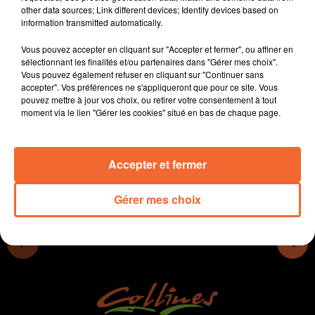
other data sources; Link different devices; Identify devices based on
- Intermède Nord 79 change de président. Martine
information transmitted automatically.
Chargé-Baron remplace Gaëtan de Trogoff (photo)
- Le syndicat d'eau de la Vallée du Thouet envisage de
Vous pouvez accepter en cliquant sur "Accepter et fermer", ou affiner en
s'équiper de compteurs communiquants
sélectionnant les finalités et/ou partenaires dans "Gérer mes choix".
Vous pouvez également refuser en cliquant sur "Continuer sans
- Enfin Zaho de Sagazan à Poupet hier soir, Boris Blais
accepter". Vos préférences ne s'appliqueront que pour ce site. Vous
l'a rencontrée
pouvez mettre à jour vos choix, ou retirer votre consentement à tout
moment via le lien "Gérer les cookies" situé en bas de chaque page.
0:00
11 min 5 sec
Accepter et fermer
Gérer mes choix