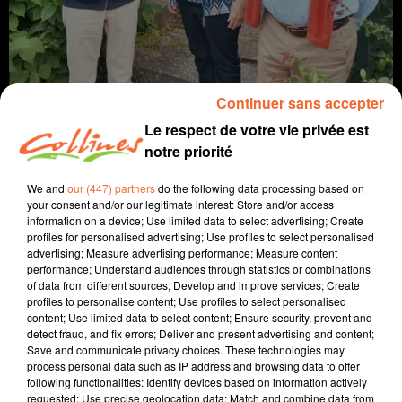
Continuer sans accepter
Le respect de votre vie privée est
notre priorité
info
We and
our (447) partners
do the following data processing based on
your consent and/or our legitimate interest: Store and/or access
information on a device; Use limited data to select advertising; Create
12 juillet 2024 - 11 min 5 sec
profiles for personalised advertising; Use profiles to select personalised
advertising; Measure advertising performance; Measure content
JOURNAL DU VENDREDI 12 JUILLET (MATIN)
performance; Understand audiences through statistics or combinations
of data from different sources; Develop and improve services; Create
Fabien Gazeau
profiles to personalise content; Use profiles to select personalised
content; Use limited data to select content; Ensure security, prevent and
L'info près de chez vous
detect fraud, and fix errors; Deliver and present advertising and content;
Save and communicate privacy choices. These technologies may
Présenté par Fabien Gazeau
process personal data such as IP address and browsing data to offer
- Bassines : Les élus ne veulent pas revivre un
following functionalities: Identify devices based on information actively
nouveau Sainte Soline.
requested; Use precise geolocation data; Match and combine data from